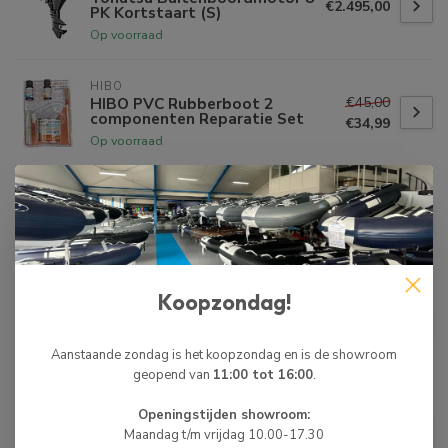
€2.495,00
PK Kortstaart (S)
Op voorraad
HIBO
€45,00
HIBO PVC Rubberboot 2
componenten Reparatie Set
€34,99
Op voorraad
TOHATSU
€1.199,00
Tohatsu Buitenboordmotor 4
PK Kortstaart (S)
€949,00
Op voorraad
Koopzondag!
TOHATSU
€1.529,00
Tohatsu Buitenboordmotor 6
PK Kortstaart (SS)
€1.249,00
Op voorraad
Aanstaande zondag is het koopzondag en is de showroom
geopend van
11:00 tot 16:00
.
HIBO
Openingstijden showroom:
HIBO PRO Aluminium RIB
€2.449,00
Maandag t/m vrijdag 10.00-17.30
Boot Style Grijs/Wit 2.50