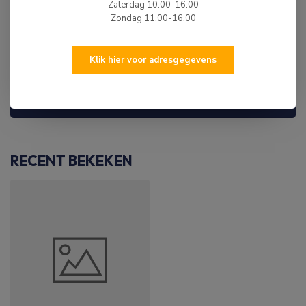
Zaterdag 10.00-16.00
Op voorraad
Zondag 11.00-16.00
Klik hier voor adresgegevens
WIJ ZIJN ER OM JE TE HELPEN!
Hulp nodig? Neem dan gerust contact met ons
op via 0513-785550, e-mail of via de
chatfunctie.
RECENT BEKEKEN