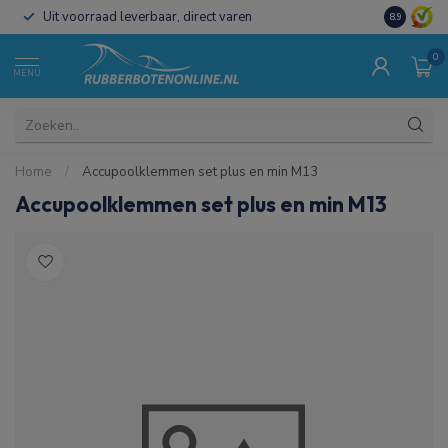
Uit voorraad leverbaar, direct varen
Al 15 jaar 
8.9
0
MENU
Home
/
Accupoolklemmen set plus en min M13
Accupoolklemmen set plus en min M13