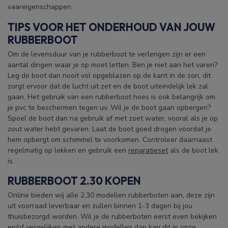
vaareigenschappen.
TIPS VOOR HET ONDERHOUD VAN JOUW
RUBBERBOOT
Om de levensduur van je rubberboot te verlengen zijn er een
aantal dingen waar je op moet letten. Ben je niet aan het varen?
Leg de boot dan nooit vol opgeblazen op de kant in de zon, dit
zorgt ervoor dat de lucht uit zet en de boot uiteindelijk lek zal
gaan. Het gebruik van een rubberboot hoes is ook belangrijk om
je pvc te beschermen tegen uv. Wil je de boot gaan opbergen?
Spoel de boot dan na gebruik af met zoet water, vooral als je op
zout water hebt gevaren. Laat de boot goed drogen voordat je
hem opbergt om schimmel te voorkomen. Controleer daarnaast
regelmatig op lekken en gebruik een
reparatieset
als de boot lek
is.
RUBBERBOOT 2.30 KOPEN
Online bieden wij alle 2,30 modellen rubberboten aan, deze zijn
uit voorraad leverbaar en zullen binnen 1-3 dagen bij jou
thuisbezorgd worden. Wil je de rubberboten eerst even bekijken
en/of vergelijken met andere modellen dan kan dit in onze