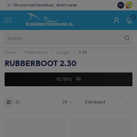
Uit voorraad leverbaar, direct varen
Al 15 jaar 
8.9
0
MENU
Home
/
Rubberboot
/
Lengte
/
2.30
RUBBERBOOT 2.30
FILTERS