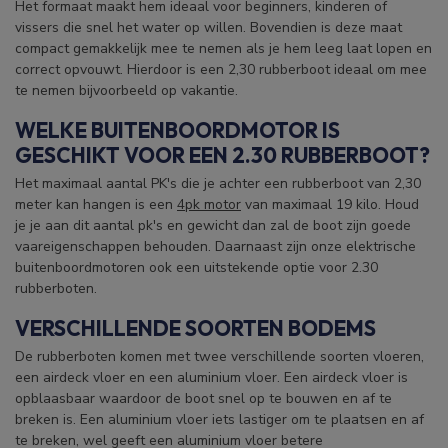
Het formaat maakt hem ideaal voor beginners, kinderen of
vissers die snel het water op willen. Bovendien is deze maat
compact gemakkelijk mee te nemen als je hem leeg laat lopen en
correct opvouwt. Hierdoor is een 2,30 rubberboot ideaal om mee
te nemen bijvoorbeeld op vakantie.
WELKE BUITENBOORDMOTOR IS
GESCHIKT VOOR EEN 2.30 RUBBERBOOT?
Het maximaal aantal PK's die je achter een rubberboot van 2,30
meter kan hangen is een
4pk motor
van maximaal 19 kilo. Houd
je je aan dit aantal pk's en gewicht dan zal de boot zijn goede
vaareigenschappen behouden. Daarnaast zijn onze elektrische
buitenboordmotoren ook een uitstekende optie voor 2.30
rubberboten.
VERSCHILLENDE SOORTEN BODEMS
De rubberboten komen met twee verschillende soorten vloeren,
een airdeck vloer en een aluminium vloer. Een airdeck vloer is
opblaasbaar waardoor de boot snel op te bouwen en af te
breken is. Een aluminium vloer iets lastiger om te plaatsen en af
te breken, wel geeft een aluminium vloer betere