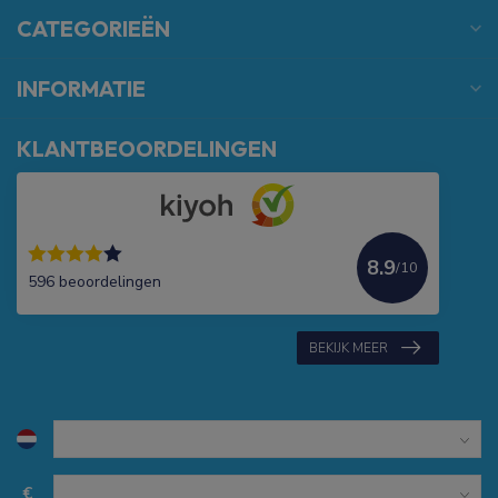
CATEGORIEËN
INFORMATIE
KLANTBEOORDELINGEN
8.9
/10
596 beoordelingen
BEKIJK MEER
€