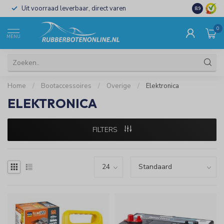
Uit voorraad leverbaar, direct varen
Al 15 jaar 
8.9
0
MENU
Home
/
Bootaccessoires
/
Overige
/
Elektronica
ELEKTRONICA
FILTERS