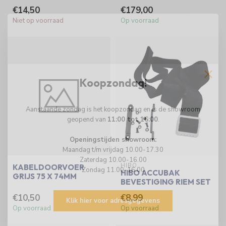
€14,50
€179,00
Niet op voorraad
Op voorraad
Koopzondag!
Aanstaande zondag is het koopzondag en is de showroom
geopend van
11:00 tot 16:00
.
Openingstijden showroom:
Maandag t/m vrijdag 10.00-17.30
Zaterdag 10.00-16.00
HIBO
KABELDOORVOER
Zondag 11.00-16.00
HIBO ACCUBAK
GRIJS 75 X 74MM
BEVESTIGING RIEM SET
€10,50
€8,99
Klik hier voor adresgegevens
Op voorraad
Op voorraad