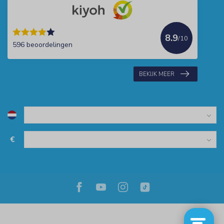
8.9
/10
596 beoordelingen
BEKIJK MEER
€