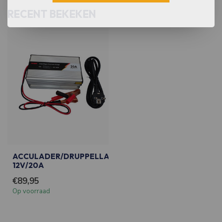
RECENT BEKEKEN
ACCULADER/DRUPPELLADER
12V/20A
€89,95
Op voorraad