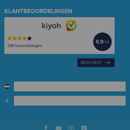
KLANTBEOORDELINGEN
8.9
/10
596 beoordelingen
BEKIJK MEER
€