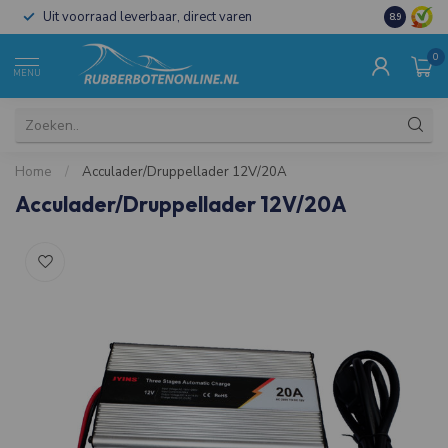
Uit voorraad leverbaar, direct varen
Al 15 jaar 
8.9
0
MENU
Home
/
Acculader/Druppellader 12V/20A
Acculader/Druppellader 12V/20A