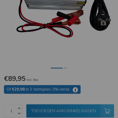
€89,95
Incl. btw
Of
€29,98
in 3 termijnen, 0% rente.
i
TOEVOEGEN AAN WINKELWAGEN