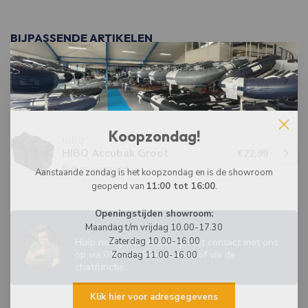
BIJPASSENDE ARTIKELEN
VMF Sportline Accu Deep Cycle
€165,00
12V 105 Ah
€139,99
Niet op voorraad
Koopzondag!
HIBO
HIBO Accubak Groot
€22,99
Niet op voorraad
Aanstaande zondag is het koopzondag en is de showroom
geopend van
11:00 tot 16:00
.
Openingstijden showroom:
WIJ ZIJN ER OM JE TE HELPEN!
Maandag t/m vrijdag 10.00-17.30
Zaterdag 10.00-16.00
Hulp nodig? Neem dan gerust contact met ons
op via 0513-785550, e-mail of via de
Zondag 11.00-16.00
chatfunctie.
Klik hier voor adresgegevens