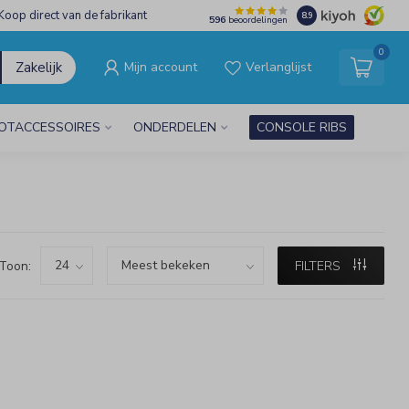
Koop direct van de fabrikant
8.9
596
beoordelingen
0
Zakelijk
Mijn account
Verlanglijst
OTACCESSOIRES
ONDERDELEN
CONSOLE RIBS
Toon:
FILTERS