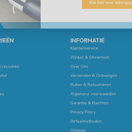
Klik hier voor adresg
IEËN
INFORMATIE
Klantenservice
Winkel & Showroom
ccessoires
Over Ons
otor
Verzenden & Ontvangen
Ruilen & Retourneren
es
Algemene voorwaarden
Garantie & Klachten
Privacy Policy
Betaalmethoden
Sitemap