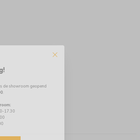
g!
 is de showroom geopend
00
.
room:
00-17.30
.00
00