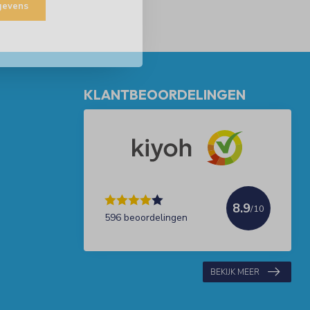
egevens
KLANTBEOORDELINGEN
8.9
/10
596 beoordelingen
BEKIJK MEER