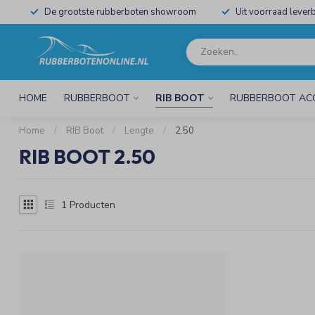
De grootste rubberboten showroom
Uit voorraad leverb
HOME
RUBBERBOOT
RIB BOOT
RUBBERBOOT AC
Home
/
RIB Boot
/
Lengte
/
2.50
RIB BOOT 2.50
1
Producten