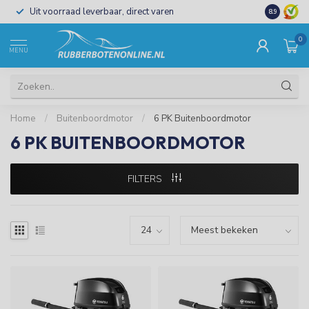
Uit voorraad leverbaar, direct varen
Al 15 jaar 
8.9
0
MENU
Home
/
Buitenboordmotor
/
6 PK Buitenboordmotor
6 PK BUITENBOORDMOTOR
FILTERS