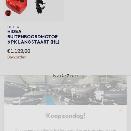
HIDEA
HIDEA
BUITENBOORDMOTOR
6 PK LANGSTAART (HL)
€1.199,00
Backorder
Toon
1
-
7
van 7
Koopzondag!
Aanstaande zondag is het koopzondag en is de showroom