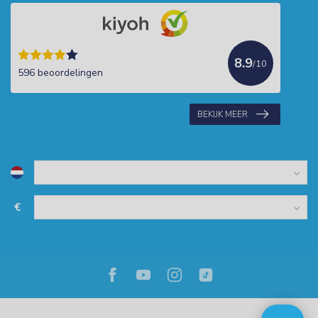
8.9
/10
596 beoordelingen
BEKIJK MEER
€