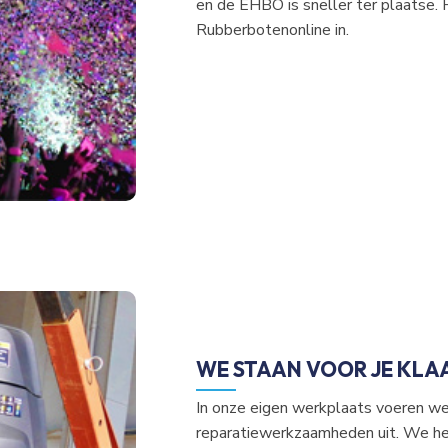
en de EHBO is sneller ter plaatse.
Rubberbotenonline in.
Aanstaande zondag is het koopzondag en
van
11:00 tot 16:
Openingstijden show
Maandag t/m vrijdag 10.
Zaterdag 10.00-16
Zondag 11.00-16.
Klik hier voor adresg
WE STAAN VOOR JE KLA
In onze eigen werkplaats voeren we 
reparatiewerkzaamheden uit. We he