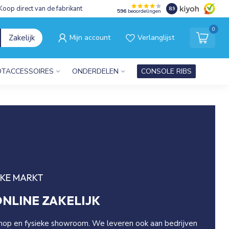
Koop direct van de fabrikant
8.9
596
beoordelingen
0
Zakelijk
Mijn account
Verlanglijst
TACCESSOIRES
ONDERDELEN
CONSOLE RIBS
JKE MARKT
NLINE ZAKELIJK
hop en fysieke showroom. We leveren ook aan bedrijven