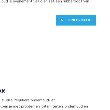
 Houd je evenement veilig en zet een rubberboot van
 is de showroom geopend
00
.
MEER INFORMATIE
room:
00-17.30
.00
00
egevens
AR
allerlei reguliere onderhoud- en
lpen je met problemen, calamiteiten, onderhoud en