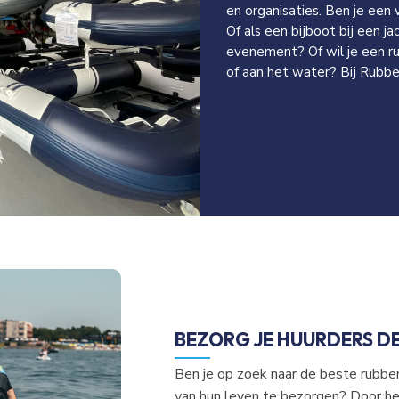
en organisaties. Ben je een 
Of als een bijboot bij een j
evenement? Of wil je een 
of aan het water? Bij Rubbe
BEZORG JE HUURDERS D
Ben je op zoek naar de beste rubbe
van hun leven te bezorgen? Door h