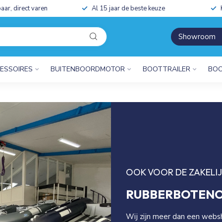
aar, direct varen
Al 15 jaar de beste keuze
Showroom
ESSOIRES
BUITENBOORDMOTOR
BOOTTRAILER
BOO
OOK VOOR DE ZAKELI
RUBBERBOTENO
Wij zijn meer dan een webs