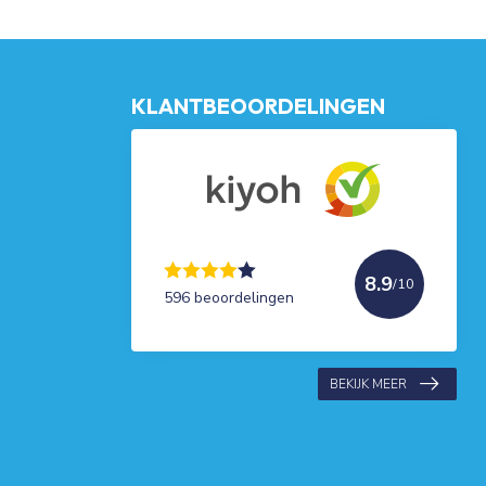
KLANTBEOORDELINGEN
8.9
/10
596 beoordelingen
BEKIJK MEER