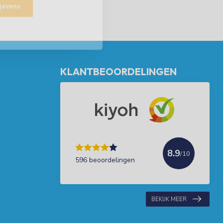
egevens
KLANTBEOORDELINGEN
8.9
/10
596 beoordelingen
BEKIJK MEER