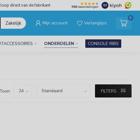
Koop direct van de fabrikant
8.9
596
beoordelingen
0
Zakelijk
Mijn account
Verlanglijst
TACCESSOIRES
ONDERDELEN
CONSOLE RIBS
Toon:
FILTERS