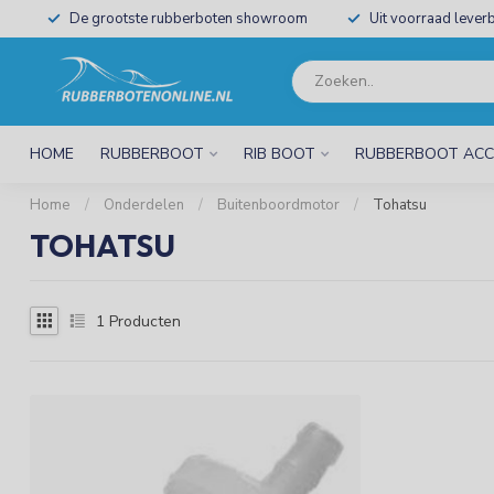
De grootste rubberboten showroom
Uit voorraad leverb
HOME
RUBBERBOOT
RIB BOOT
RUBBERBOOT ACC
Home
/
Onderdelen
/
Buitenboordmotor
/
Tohatsu
TOHATSU
1
Producten