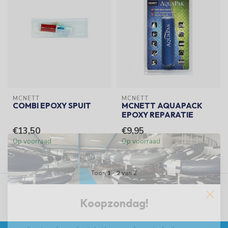
MCNETT
MCNETT
COMBI EPOXY SPUIT
MCNETT AQUAPACK
EPOXY REPARATIE
€13,50
€9,95
Op voorraad
Op voorraad
Toon
1
-
2
van 2
Koopzondag!