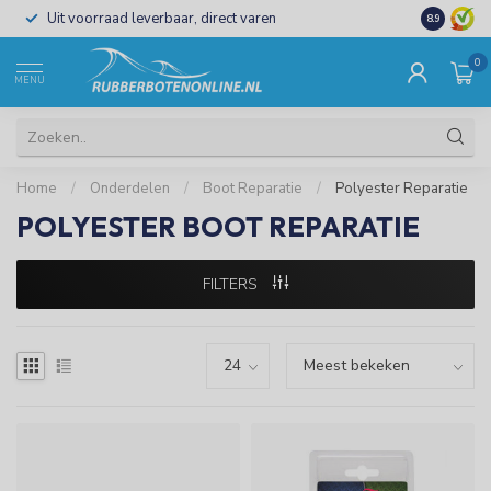
Uit voorraad leverbaar, direct varen
Al 15 jaar 
8.9
0
MENU
Home
/
Onderdelen
/
Boot Reparatie
/
Polyester Reparatie
POLYESTER BOOT REPARATIE
FILTERS