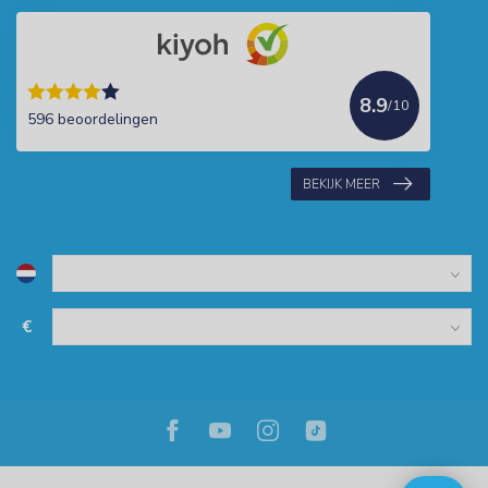
8.9
/10
596 beoordelingen
BEKIJK MEER
€