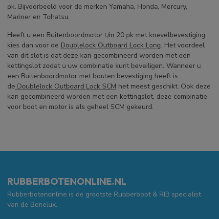
pk. Bijvoorbeeld voor de merken Yamaha, Honda, Mercury,
Mariner en Tohatsu.
Heeft u een Buitenboordmotor t/m 20 pk met knevelbevestiging
kies dan voor de
Doublelock Outboard Lock Long
. Het voordeel
van dit slot is dat deze kan gecombineerd worden met een
kettingslot zodat u uw combinatie kunt beveiligen. Wanneer u
een Buitenboordmotor met bouten bevestiging heeft is
de
Doublelock Outboard Lock SCM
het meest geschikt. Ook deze
kan gecombineerd worden met een kettingslot, deze combinatie
voor boot en motor is als geheel SCM gekeurd.
RUBBERBOTENONLINE.NL
Rubberbotenonline is de grootste Rubberboot & RIB specialist
van de Benelux.