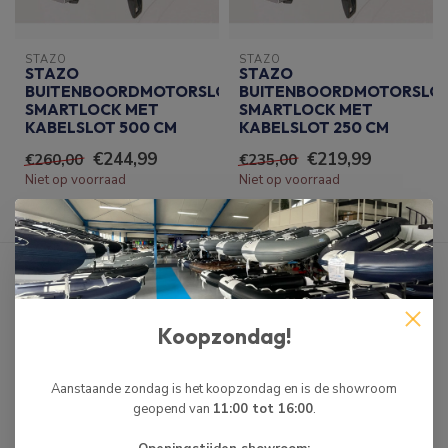
STAZO
STAZO
STAZO
STAZO
BUITENBOORDMOTORSLOT
BUITENBOORDMOTORSLO
SMARTLOCK MET
SMARTLOCK MET
KABELSLOT 500 CM
KABELSLOT 250 CM
€244,99
€219,99
€260,00
€235,00
Niet op voorraad
Niet op voorraad
Toon
1
-
8
van 8
Koopzondag!
BUITENBOORDMOTORSLOT KOPEN
De kans op diefstal van uw kostbare buitenboordmotor
Aanstaande zondag is het koopzondag en is de showroom
verkleinen? Een
Buitenboordmotorslot
beveiligd uw
geopend van
11:00 tot 16:00
.
buitenboordmotor tegen diefstal. Een motor achter een boot is
een gewild object onder de dieven, een goed slot is dan ook een