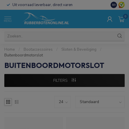
Uit voorraad leverbaar, direct varen
Al 15 jaar 
8.9
0
MENU
Home
/
Bootaccessoires
/
Sloten & Beveiliging
/
Buitenboordmotorslot
BUITENBOORDMOTORSLOT
FILTERS