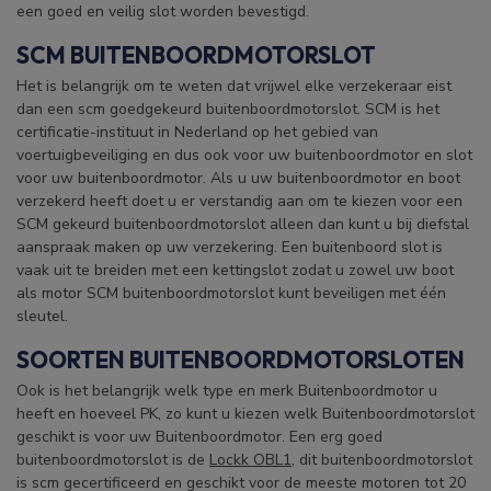
een goed en veilig slot worden bevestigd.
SCM BUITENBOORDMOTORSLOT
Het is belangrijk om te weten dat vrijwel elke verzekeraar eist
dan een scm goedgekeurd buitenboordmotorslot. SCM is het
certificatie-instituut in Nederland op het gebied van
voertuigbeveiliging en dus ook voor uw buitenboordmotor en slot
voor uw buitenboordmotor. Als u uw buitenboordmotor en boot
verzekerd heeft doet u er verstandig aan om te kiezen voor een
SCM gekeurd buitenboordmotorslot alleen dan kunt u bij diefstal
aanspraak maken op uw verzekering. Een buitenboord slot is
vaak uit te breiden met een kettingslot zodat u zowel uw boot
als motor SCM buitenboordmotorslot kunt beveiligen met één
sleutel.
SOORTEN BUITENBOORDMOTORSLOTEN
Ook is het belangrijk welk type en merk Buitenboordmotor u
heeft en hoeveel PK, zo kunt u kiezen welk Buitenboordmotorslot
geschikt is voor uw Buitenboordmotor. Een erg goed
buitenboordmotorslot is de
Lockk OBL1
, dit buitenboordmotorslot
is scm gecertificeerd en geschikt voor de meeste motoren tot 20