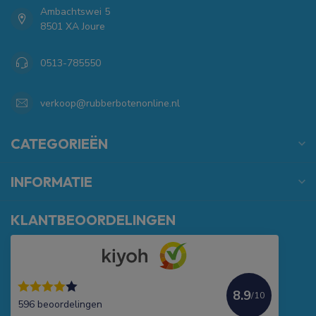
Ambachtswei 5
8501 XA Joure
0513-785550
verkoop@rubberbotenonline.nl
CATEGORIEËN
INFORMATIE
KLANTBEOORDELINGEN
8.9
/10
596 beoordelingen