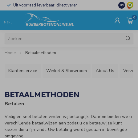
Uit voorraad leverbaar, direct varen
Al 15 jaar 
8.9
0
MENU
Home
/
Betaalmethoden
Klantenservice
Winkel & Showroom
About Us
Verzen
BETAALMETHODEN
Betalen
Veilig en snel betalen vinden wij belangrijk. Daarom bieden we u
verschillende betaalwijzen aan zodat u de betaalwijze kunt
kiezen die u fijn vindt. Uw betaling wordt gedaan in beveiligde
omgeving.