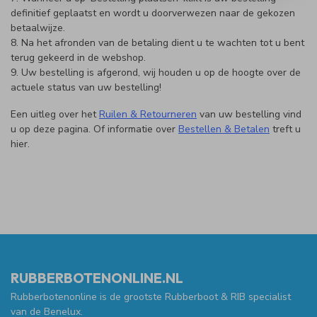
definitief geplaatst en wordt u doorverwezen naar de gekozen
betaalwijze.
8. Na het afronden van de betaling dient u te wachten tot u bent
terug gekeerd in de webshop.
9. Uw bestelling is afgerond, wij houden u op de hoogte over de
actuele status van uw bestelling!
Een uitleg over het
Ruilen & Retourneren
van uw bestelling vind
u op deze pagina. Of informatie over
Bestellen & Betalen
treft u
hier.
RUBBERBOTENONLINE.NL
Rubberbotenonline is de grootste Rubberboot & RIB specialist
van de Benelux.