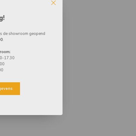
g!
 is de showroom geopend
00
.
room:
00-17.30
.00
00
egevens