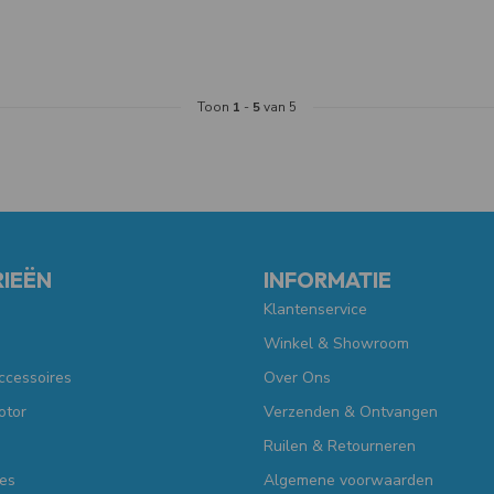
Toon
1
-
5
van 5
IEËN
INFORMATIE
Klantenservice
Winkel & Showroom
ccessoires
Over Ons
otor
Verzenden & Ontvangen
Ruilen & Retourneren
es
Algemene voorwaarden