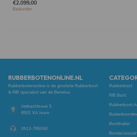
€2.099,00
Backorder
RUBBERBOTENONLINE.NL
CATEGOR
Rubberbotenonline is de grootste Rubberboot
Rubberboot
& RIB specialist van de Benelux.
RIB Boot
Rubberboot A
Ambachtswei 5
8501 XA Joure
Buitenboordm
Boottrailer
0513-785550
Bootaccessoir