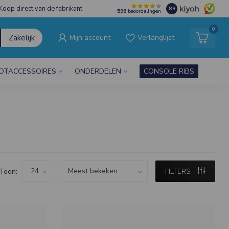
Koop direct van de fabrikant
8.9
596
beoordelingen
0
Zakelijk
Mijn account
Verlanglijst
OTACCESSOIRES
ONDERDELEN
CONSOLE RIBS
Toon:
FILTERS