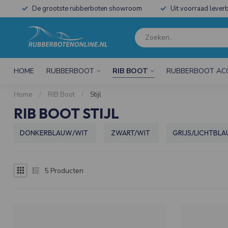
De grootste rubberboten showroom
Uit voorraad leverb
HOME
RUBBERBOOT
RIB BOOT
RUBBERBOOT AC
Home
/
RIB Boot
/
Stijl
RIB BOOT STIJL
DONKERBLAUW/WIT
ZWART/WIT
GRIJS/LICHTBL
5
Producten