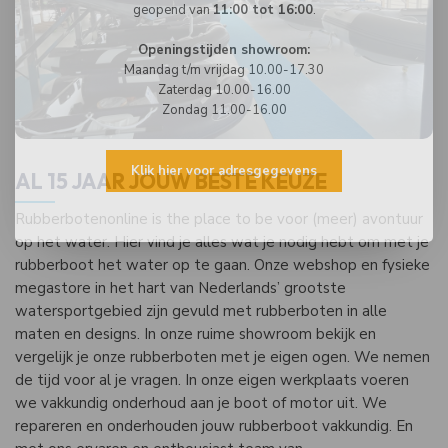
geopend van
11:00 tot 16:00
.
Openingstijden showroom:
Maandag t/m vrijdag 10.00-17.30
Zaterdag 10.00-16.00
Zondag 11.00-16.00
Klik hier voor adresgegevens
AL 15 JAAR JOUW BESTE KEUZE
Rubberbotenonline is the place to be voor (meer) avontuur
op het water. Hier vind je alles wat je nodig hebt om met je
rubberboot het water op te gaan. Onze webshop en fysieke
megastore in het hart van Nederlands’ grootste
watersportgebied zijn gevuld met rubberboten in alle
maten en designs. In onze ruime showroom bekijk en
vergelijk je onze rubberboten met je eigen ogen. We nemen
de tijd voor al je vragen. In onze eigen werkplaats voeren
we vakkundig onderhoud aan je boot of motor uit. We
repareren en onderhouden jouw rubberboot vakkundig. En