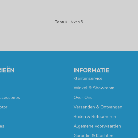
Toon
1
-
5
van 5
IEËN
INFORMATIE
Klantenservice
Winkel & Showroom
ccessoires
Over Ons
otor
Verzenden & Ontvangen
Ruilen & Retourneren
es
Algemene voorwaarden
Garantie & Klachten