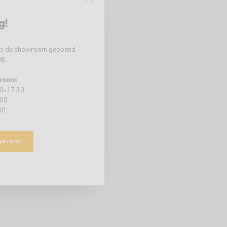
g!
 is de showroom geopend
00
.
room:
00-17.30
.00
00
egevens