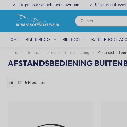
De grootste rubberboten showroom
Uit voorraad leverb
HOME
RUBBERBOOT
RIB BOOT
RUBBERBOOT ACC
Home
/
Bootaccessoires
/
Boot Besturing
/
Afstandsbedieni
AFSTANDSBEDIENING BUITE
5
Producten