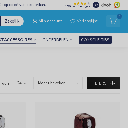
Koop direct van de fabrikant
8.9
596
beoordelingen
0
Zakelijk
Mijn account
Verlanglijst
OTACCESSOIRES
ONDERDELEN
CONSOLE RIBS
Toon:
FILTERS