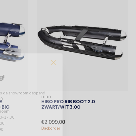
g!
 is de showroom geopend
HIBO
00
.
E
HIBO PRO RIB BOOT 2.0
 BIG
ZWART/WIT 3.00
room:
00-17.30
€2.099,00
.00
Backorder
00