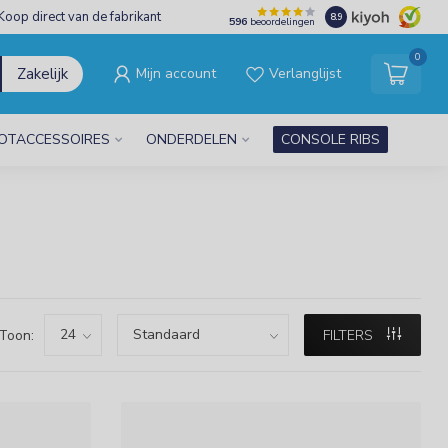
Koop direct van de fabrikant
8.9
596
beoordelingen
0
Zakelijk
Mijn account
Verlanglijst
OTACCESSOIRES
ONDERDELEN
CONSOLE RIBS
Toon:
FILTERS