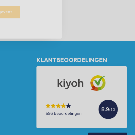
egevens
KLANTBEOORDELINGEN
8.9
/10
596 beoordelingen