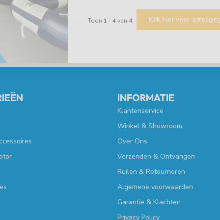
Klik hier voor adresg
Toon
1
-
4
van 4
IEËN
INFORMATIE
Klantenservice
Winkel & Showroom
ccessoires
Over Ons
otor
Verzenden & Ontvangen
Ruilen & Retourneren
es
Algemene voorwaarden
Garantie & Klachten
Privacy Policy