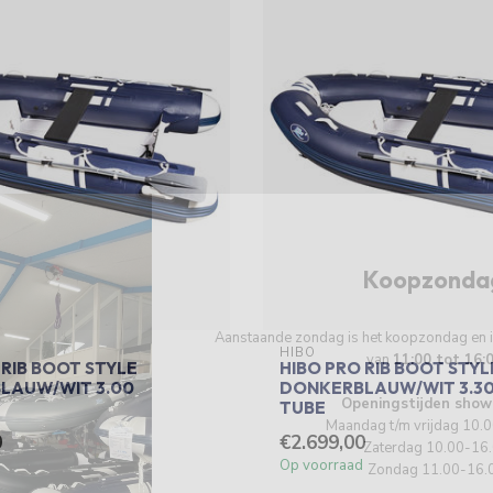
Koopzonda
Aanstaande zondag is het koopzondag en
HIBO
van
11:00 tot 16:
 RIB BOOT STYLE
HIBO PRO RIB BOOT STYL
LAUW/WIT 3.00
DONKERBLAUW/WIT 3.30
Openingstijden show
TUBE
Maandag t/m vrijdag 10.
0
€2.699,00
Zaterdag 10.00-16
Op voorraad
Zondag 11.00-16.