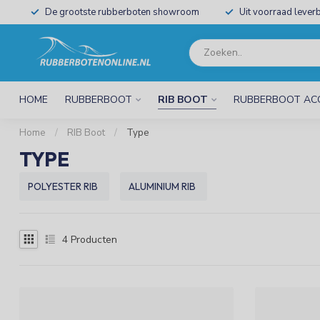
De grootste rubberboten showroom
Uit voorraad leverb
HOME
RUBBERBOOT
RIB BOOT
RUBBERBOOT AC
Home
/
RIB Boot
/
Type
TYPE
POLYESTER RIB
ALUMINIUM RIB
4
Producten