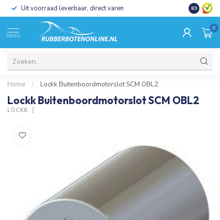
Uit voorraad leverbaar, direct varen
Al 15 jaar 
8.9
0
MENU
Home
/
Lockk Buitenboordmotorslot SCM OBL2
Lockk Buitenboordmotorslot SCM OBL2
LOCKK