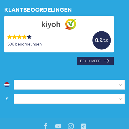
KLANTBEOORDELINGEN
8.9
/10
596 beoordelingen
BEKIJK MEER
€