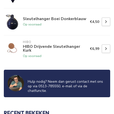
Aanstaande zondag is het koopzondag en is de showroom
geopend van
11:00 tot 16:00
.
Sleutelhanger Boei Donkerblauw
€4,50
Openingstijden showroom:
Op voorraad
Maandag t/m vrijdag 10.00-17.30
Zaterdag 10.00-16.00
Zondag 11.00-16.00
HIBO
HIBO Drijvende Sleutelhanger
€6,99
Kurk
Klik hier voor adresgegevens
Op voorraad
WIJ ZIJN ER OM JE TE HELPEN!
Hulp nodig? Neem dan gerust contact met ons
op via 0513-785550, e-mail of via de
chatfunctie.
RECENT BEKEKEN