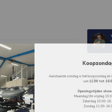
Koopzonda
BIJPASSE
MC
Aanstaande zondag is het koopzondag en
Co
van
11:00 tot 16:
Op 
Openingstijden show
Maandag t/m vrijdag 10.
Zaterdag 10.00-16
Zondag 11.00-16.