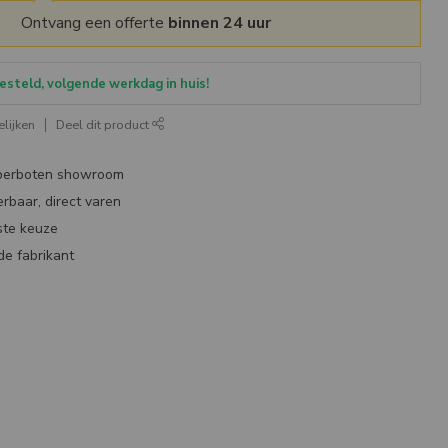
Ontvang een offerte
binnen 24 uur
esteld, volgende werkdag in huis!
lijken
Deel dit product
bberboten showroom
erbaar, direct varen
ste keuze
de fabrikant