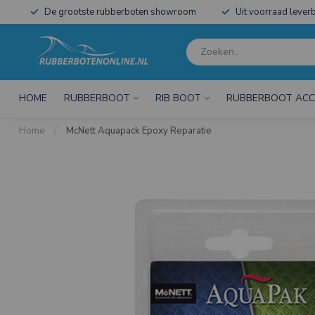
De grootste rubberboten showroom
Uit voorraad leverb
HOME
RUBBERBOOT
RIB BOOT
RUBBERBOOT ACC
Home
/
McNett Aquapack Epoxy Reparatie