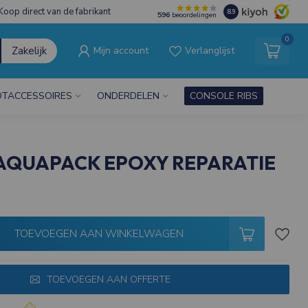
Koop direct van de fabrikant
8.9
596
beoordelingen
0
Zakelijk
Mijn account
Verlanglijst
TACCESSOIRES
ONDERDELEN
CONSOLE RIBS
AQUAPACK EPOXY REPARATIE
TOEVOEGEN AAN WINKELWAGEN
TOEVOEGEN AAN OFFERTE