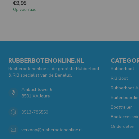
€9,95
Op voorraad
RUBBERBOTENONLINE.NL
CATEGOR
Rubberbotenonline is de grootste Rubberboot
Rubberboot
& RIB specialist van de Benelux.
RIB Boot
Rubberboot A
Ambachtswei 5
8501 XA Joure
Buitenboordm
Boottrailer
0513-785550
Bootaccessoir
Onderdelen
verkoop@rubberbotenonline.nl