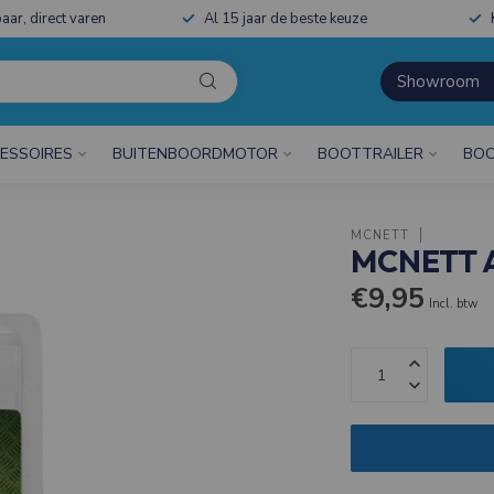
aar, direct varen
Al 15 jaar de beste keuze
Showroom
ESSOIRES
BUITENBOORDMOTOR
BOOTTRAILER
BOO
MCNETT
MCNETT 
€9,95
Incl. btw