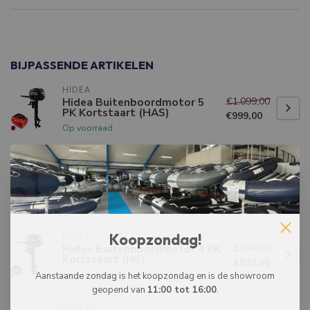
BIJPASSENDE ARTIKELEN
HIDEA
€1.099,00
Hidea Buitenboordmotor 5
PK Kortstaart (HAS)
€999,00
Op voorraad
HIDEA
Hidea Buitenboordmotor 2.5
€749,00
PK Langstaart (HL)
Op voorraad
Koopzondag!
HIDEA
€999,00
Hidea Buitenboordmotor 4 PK
Kortstaart (HS)
€929,00
Op voorraad
Aanstaande zondag is het koopzondag en is de showroom
geopend van
11:00 tot 16:00
.