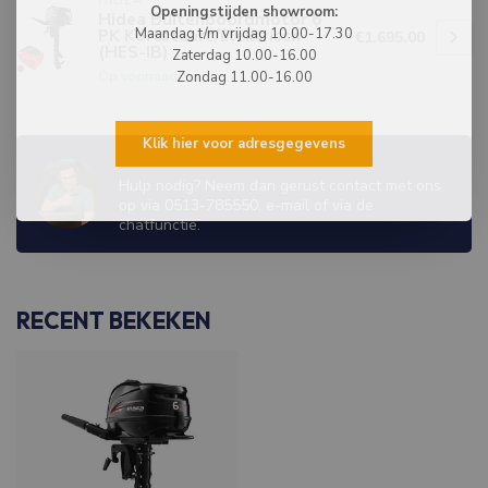
HIDEA
Openingstijden showroom:
Hidea Buitenboordmotor 6
Maandag t/m vrijdag 10.00-17.30
PK Kortstaart/Elektrisch
€1.695,00
(HES-IB)
Zaterdag 10.00-16.00
Op voorraad
Zondag 11.00-16.00
Klik hier voor adresgegevens
WIJ ZIJN ER OM JE TE HELPEN!
Hulp nodig? Neem dan gerust contact met ons
op via 0513-785550, e-mail of via de
chatfunctie.
RECENT BEKEKEN