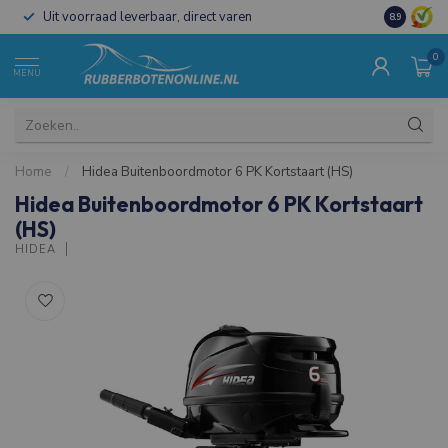
Uit voorraad leverbaar, direct varen
Al 15 jaar 
8.9
0
MENU
Home
/
Hidea Buitenboordmotor 6 PK Kortstaart (HS)
Hidea Buitenboordmotor 6 PK Kortstaart
(HS)
HIDEA