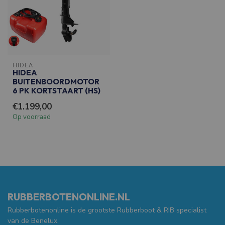
HIDEA
HIDEA
BUITENBOORDMOTOR
6 PK KORTSTAART (HS)
€1.199,00
Op voorraad
RUBBERBOTENONLINE.NL
Rubberbotenonline is de grootste Rubberboot & RIB specialist
van de Benelux.