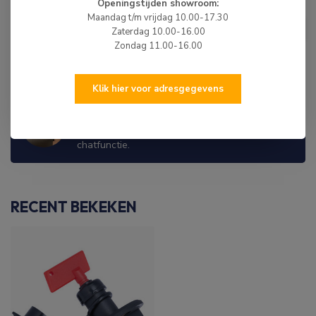
Openingstijden showroom:
HIBO
Maandag t/m vrijdag 10.00-17.30
HIBO Accubak Bevestiging Riem
€8,99
Zaterdag 10.00-16.00
Set
Zondag 11.00-16.00
Op voorraad
Klik hier voor adresgegevens
WIJ ZIJN ER OM JE TE HELPEN!
Hulp nodig? Neem dan gerust contact met ons
op via 0513-785550, e-mail of via de
chatfunctie.
RECENT BEKEKEN