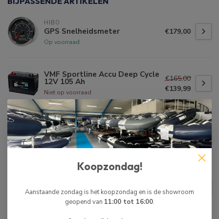
BIJPASSENDE ARTIKELEN
HIBO
GPS Snelheidsmeter
€179,00
Op voorraad
VMF Sportline Accu Deep Cycle
€165,00
12V 105 Ah
€139,99
Niet op voorraad
Acculader/Druppellader
12V/20A
€89,95
Op voorraad
Koopzondag!
HIBO
HIBO Accubak Groot
€22,99
Aanstaande zondag is het koopzondag en is de showroom
Niet op voorraad
geopend van
11:00 tot 16:00
.