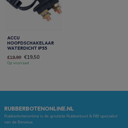
ACCU
HOOFDSCHAKELAAR
WATERDICHT IP55
€19,50
€19,99
Op voorraad
RUBBERBOTENONLINE.NL
Rubberbotenonline is de grootste Rubberboot & RIB specialist
van de Benelux.