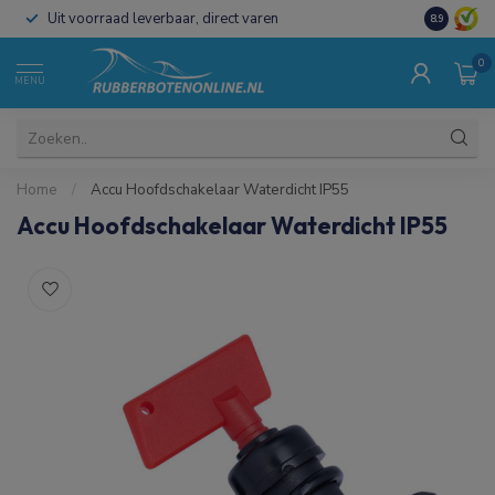
Uit voorraad leverbaar, direct varen
Al 15 jaar 
8.9
0
MENU
Home
/
Accu Hoofdschakelaar Waterdicht IP55
Accu Hoofdschakelaar Waterdicht IP55