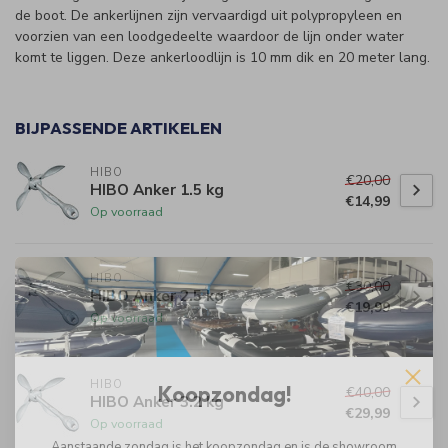
de boot. De ankerlijnen zijn vervaardigd uit polypropyleen en
voorzien van een loodgedeelte waardoor de lijn onder water
komt te liggen. Deze ankerloodlijn is 10 mm dik en 20 meter lang.
BIJPASSENDE ARTIKELEN
HIBO
€20,00
HIBO Anker 1.5 kg
€14,99
Op voorraad
HIBO
€30,00
HIBO Anker 2.5 kg
€19,99
Op voorraad
HIBO
Koopzondag!
€40,00
HIBO Anker 3.2 kg
€29,99
Op voorraad
Aanstaande zondag is het koopzondag en is de showroom