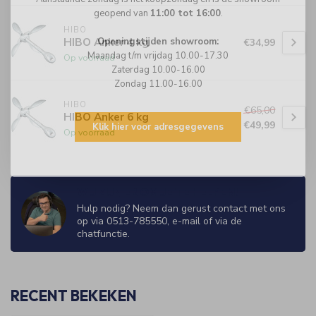
geopend van
11:00 tot 16:00
.
HIBO
HIBO Anker 4 kg
Openingstijden showroom:
€34,99
Maandag t/m vrijdag 10.00-17.30
Op voorraad
Zaterdag 10.00-16.00
Zondag 11.00-16.00
HIBO
€65,00
HIBO Anker 6 kg
€49,99
Klik hier voor adresgegevens
Op voorraad
WIJ ZIJN ER OM JE TE HELPEN!
Hulp nodig? Neem dan gerust contact met ons
op via 0513-785550, e-mail of via de
chatfunctie.
RECENT BEKEKEN