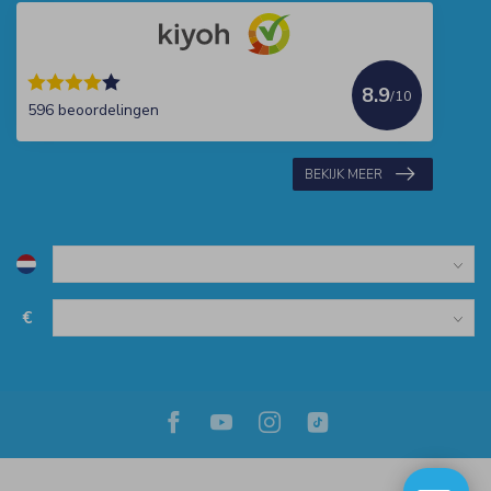
8.9
/10
596 beoordelingen
BEKIJK MEER
€