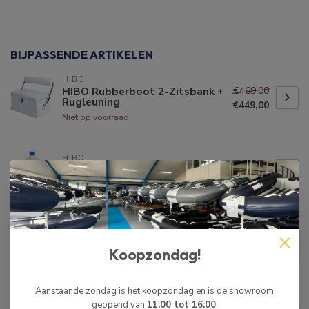
BIJPASSENDE ARTIKELEN
HIBO
€469,00
HIBO Rubberboot 2-Zitsbank +
Rugleuning
€449,00
Niet op voorraad
HIBO
HIBO Rubberboot Cleaner
€19,99
Op voorraad
HIBO
€1.000,00
HIBO Rubberboot Console
met 2-Zitsbank + Rugleuning
€849,00
Koopzondag!
Niet op voorraad
Aanstaande zondag is het koopzondag en is de showroom
geopend van
11:00 tot 16:00
.
HIBO