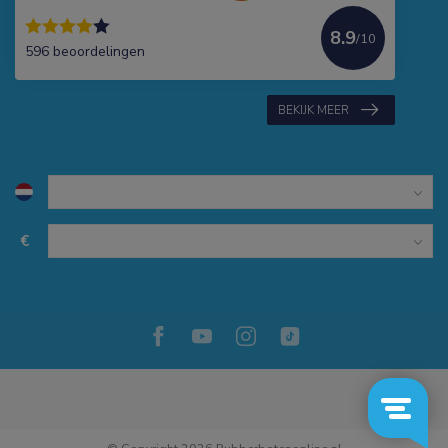
8.9
/10
596 beoordelingen
BEKIJK MEER
€