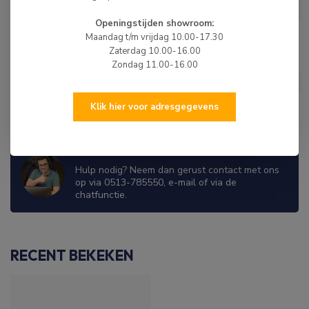
€399,00
HIBO Rubberboot Console
€389,00
Op voorraad
Openingstijden showroom:
Maandag t/m vrijdag 10.00-17.30
Zaterdag 10.00-16.00
HIBO
Zondag 11.00-16.00
HIBO Spiegelplaat Aluminium
€15,00
Binnenzijde 30 cm Grijs
Op voorraad
Klik hier voor adresgegevens
WIJ ZIJN ER OM JE TE HELPEN!
Hulp nodig? Neem dan gerust contact met ons
op via 0513-785550, e-mail of via de
chatfunctie.
RECENT BEKEKEN