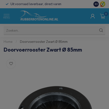
Uit voorraad leverbaar, direct varen
Al 15 jaar 
8.9
0
MENU
Home
/
Doorvoerrooster Zwart Ø 85mm
Doorvoerrooster Zwart Ø 85mm