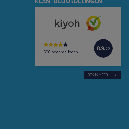
KLANTBEOORDELINGEN
8.9
/10
596 beoordelingen
BEKIJK MEER