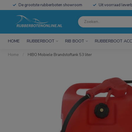
De grootste rubberboten showroom
Uit voorraad leverb
HOME
RUBBERBOOT
RIB BOOT
RUBBERBOOT ACC
Home
/
HIBO Mobiele Brandstoftank 53 liter