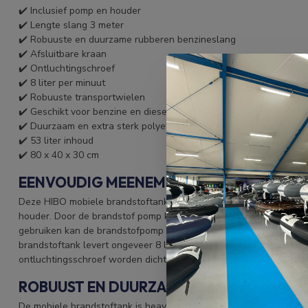
✔️ Inclusief pomp en houder
✔️ Lengte slang 3 meter
✔️ Robuuste en duurzame rubberen benzineslang
✔️ Afsluitbare kraan
✔️ Ontluchtingschroef
✔️ 8 liter per minuut
✔️ Robuuste transportwielen
✔️ Geschikt voor benzine en diesel
✔️ Duurzaam en extra sterk polyethyleen
✔️ 53 liter inhoud
✔️ 80 x 40 x 30 cm
EENVOUDIG MEENEMEN EN BRANDSTOF B
Deze HIBO mobiele brandstoftank heeft een inhoud van 53 liter.
houder. Door de brandstof pomp kan er eenvoudig zonder lekken b
gebruiken kan de brandstofpomp worden opgehangen op de houde
brandstoftank levert ongeveer 8 liter per minuut. Na gebruik kan
ontluchtingsschroef worden dichtgedraaid.
ROBUUST EN DUURZAAM MATERIAAL
De mobiele brandstoftank is heavy-duty en geschikt voor benzine 