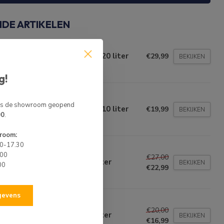
NDE ARTIKELEN
AFLO
Flo Jerrycan Rood Benzine 20 liter
€29,99
BEKIJKEN
t op voorraad
g!
AFLO
 is de showroom geopend
Flo Jerrycan Rood Benzine 10 liter
€19,99
BEKIJKEN
00
.
t op voorraad
room:
00-17.30
BO
.00
€27,00
O Brandstof Jerrycan 20 Liter
BEKIJKEN
00
€22,99
t op voorraad
egevens
BO
€20,00
O Brandstof Jerrycan 10 Liter
BEKIJKEN
€16,99