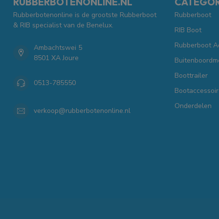
RUBBERBOTENONLINE.NL
CATEGOR
Rubberbotenonline is de grootste Rubberboot
Rubberboot
& RIB specialist van de Benelux.
RIB Boot
Rubberboot A
Ambachtswei 5
8501 XA Joure
Buitenboordm
Boottrailer
0513-785550
Bootaccessoir
Onderdelen
verkoop@rubberbotenonline.nl