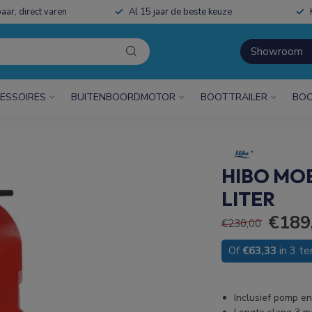
aar, direct varen
Al 15 jaar de beste keuze
Showroom
ESSOIRES
BUITENBOORDMOTOR
BOOTTRAILER
BOO
HIBO MO
LITER
€189
€230,00
Of
€63,33
in 3 te
Inclusief pomp e