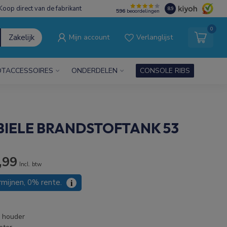
Koop direct van de fabrikant
8.9
596
beoordelingen
0
Zakelijk
Mijn account
Verlanglijst
TACCESSOIRES
ONDERDELEN
CONSOLE RIBS
BIELE BRANDSTOFTANK 53
,99
Incl. btw
rmijnen, 0% rente.
i
n houder