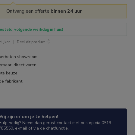
Ontvang een offerte
binnen 24 uur
esteld, volgende werkdag in huis!
lijken
Deel dit product
bberboten showroom
erbaar, direct varen
ste keuze
de fabrikant
Wij zijn er om je te helpen!
Hulp nodig? Neem dan gerust contact met ons op via 0513-
785550, e-mail of via de chatfunctie.