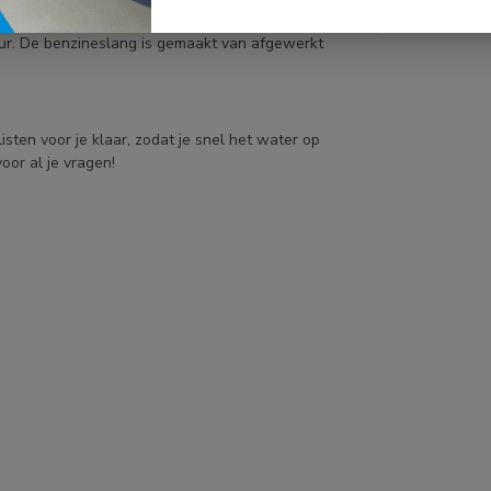
Op 
gemakkelijk meenemen op verschillende terreinen.
uur. De benzineslang is gemaakt van afgewerkt
sten voor je klaar, zodat je snel het water op
oor al je vragen!