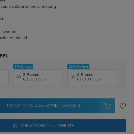
eter
rzame rubberen benzineslang
ef
rtwielen
zine en diesel
EEL
5%
Korting
11%
Korting
2 Pieces
3 Pieces
€180,00
/ Stuk
€170,00
/ Stuk
TOEVOEGEN AAN WINKELWAGEN
TOEVOEGEN AAN OFFERTE