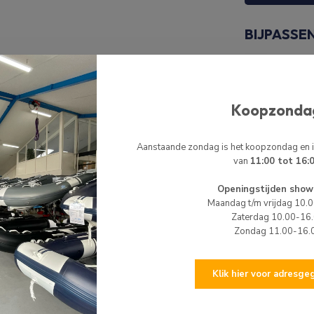
BIJPASSE
SE
Sea
Nie
Koopzonda
SE
Aanstaande zondag is het koopzondag en
Sea
van
11:00 tot 16:
Nie
IJVULLEN
Openingstijden show
Maandag t/m vrijdag 10.
 Hij wordt geleverd met een brandstofpomp en
HI
Zaterdag 10.00-16
enzine of diesel worden bijgevuld. Na het
HIB
Zondag 11.00-16.
r. De 3 meter maakt het tanken gemakkelijk. De
Nie
 het benzine kraantje worden afgesloten en de
Klik hier voor adresg
HI
HIB
en diesel. Hierdoor geschikt voor verschillende