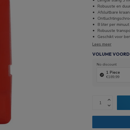
Lengte slang 3 m
Robuuste en duu
Afsluitbare kraan
Ontluchtingschro
8 liter per minuut
Robuuste transpo
Geschikt voor ben
Lees meer
VOLUME VOORD
No discount
1 Piece
€189,99