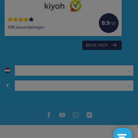
8.9
/10
596 beoordelingen
BEKIJK MEER
€