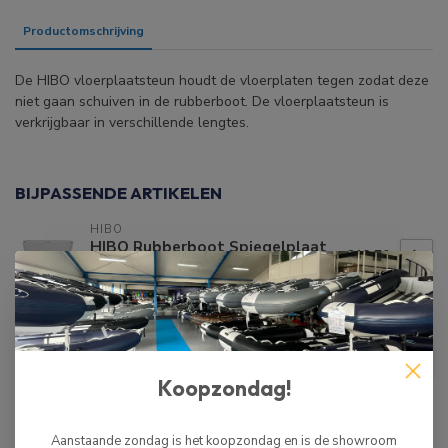
Productomschrijving
Specificaties
De HIBO vloerplaatsteun houdt de vloerplaten tegen zodat deze
niet gaan schuiven in de rubberboot. De vloerplaatsteun is
verkrijgbaar in verschillende lengtes.
BIJPASSENDE ARTIKELEN
HIBO
HIBO Rubberboot Spiegelplaat
€19,50
Buitenzijde
Op voorraad
HIBO
HIBO Davitoog voor Spiegeldikte
€7,50
36mm
Koopzondag!
Op voorraad
Aanstaande zondag is het koopzondag en is de showroom
HIBO