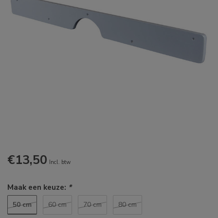
€13,50
Incl. btw
Maak een keuze:
*
50 cm
60 cm
70 cm
80 cm