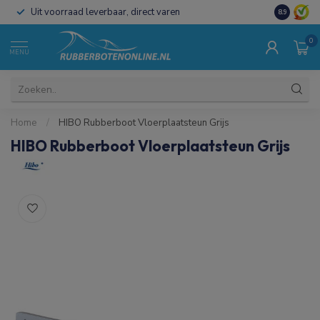
Uit voorraad leverbaar, direct varen
Al 15 jaar 
8.9
0
MENU
Home
/
HIBO Rubberboot Vloerplaatsteun Grijs
HIBO Rubberboot Vloerplaatsteun Grijs