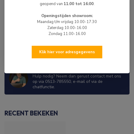
HIBO Davitoog voor Spiegeldikte
geopend van
11:00 tot 16:00
.
€7,50
24mm
Op voorraad
Openingstijden showroom:
Maandag t/m vrijdag 10.00-17.30
Zaterdag 10.00-16.00
HIBO
Zondag 11.00-16.00
HIBO Spiegelplaat Groot Grijs
€7,25
Niet op voorraad
Klik hier voor adresgegevens
WIJ ZIJN ER OM JE TE HELPEN!
Hulp nodig? Neem dan gerust contact met ons
op via 0513-785550, e-mail of via de
chatfunctie.
RECENT BEKEKEN