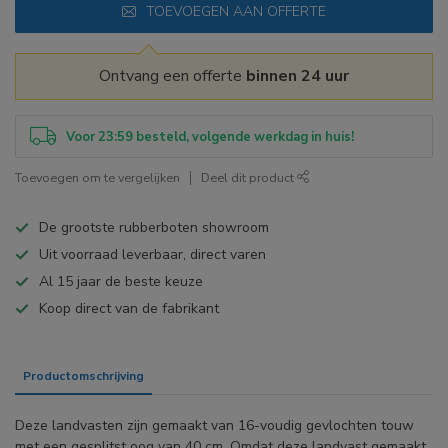
TOEVOEGEN AAN OFFERTE
Ontvang een offerte
binnen 24 uur
Voor 23:59 besteld, volgende werkdag in huis!
Toevoegen om te vergelijken
Deel dit product
De grootste rubberboten showroom
Uit voorraad leverbaar, direct varen
Al 15 jaar de beste keuze
Koop direct van de fabrikant
Productomschrijving
Specificaties
Deze landvasten zijn gemaakt van 16-voudig gevlochten touw
met een gesplitst oog van 40 cm. Omdat deze landvast gemaakt