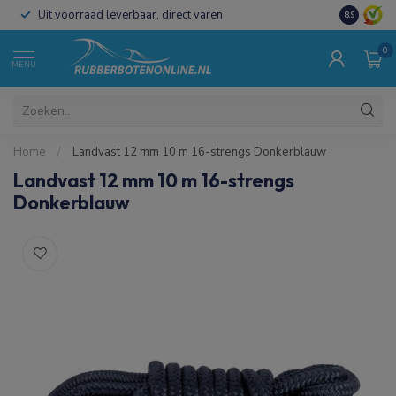
Uit voorraad leverbaar, direct varen
Al 15 jaar 
8.9
0
MENU
Home
/
Landvast 12 mm 10 m 16-strengs Donkerblauw
Landvast 12 mm 10 m 16-strengs
Donkerblauw