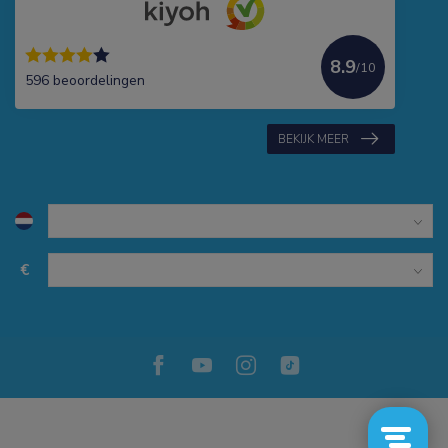
8.9
/10
596 beoordelingen
BEKIJK MEER
€