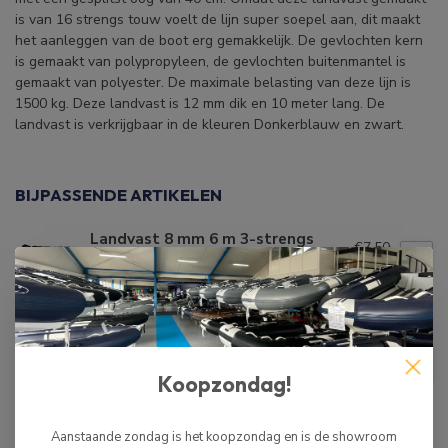
is van 16 strengs touw voelt de lijn super soepel aan, dit maakt
het aanleggen van de boot erg gemakkelijk. De gevlochten kern
is gemaakt van polypropyleen, de gevlochten buitenmantel is
gemaakt van polyester. De maximale belasting van deze lijn is
1500 kg. Deze landvast is 12 mm dik en 10 meter lang. De
landvast is verkrijgbaar in de kleuren Donkerblauw en zwart.
BIJPASSENDE ARTIKELEN
Landvast 8 mm 6 m 3-strengs
€7,50
Zwart
€5,99
Op voorraad
HIBO
HIBO Landvast 4 m Zwart
€3,50
Koopzondag!
Op voorraad
Aanstaande zondag is het koopzondag en is de showroom