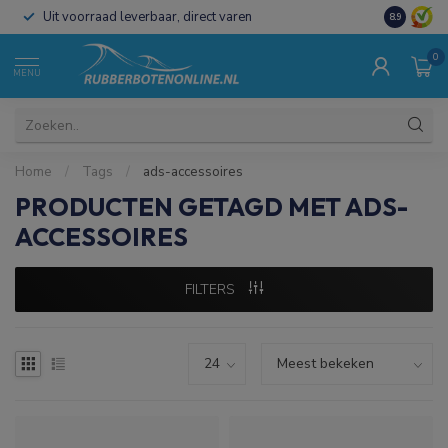
Uit voorraad leverbaar, direct varen
Al 15 jaar 
8.9
0
MENU
Home
/
Tags
/
ads-accessoires
PRODUCTEN GETAGD MET ADS-
ACCESSOIRES
FILTERS