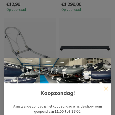
€12,99
€1.299,00
Op voorraad
Op voorraad
HIBO
HIBO
HIBO ZWEMTRAP
HIBO RUBBERBOOT
RUBBERBOOT 3-
ZITBANK
Koopzondag!
TREDEN ALUMINIUM
BANDBEVESTIGING
ZWART
Aanstaande zondag is het koopzondag en is de showroom
€59,99
€35,00
€80,00
geopend van
11:00 tot 16:00
.
Op voorraad
Op voorraad