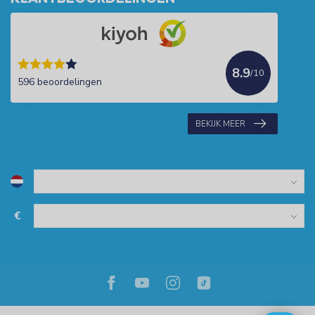
8.9
/10
596 beoordelingen
BEKIJK MEER
€