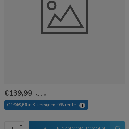
€139,99
Incl. btw
Of
€46,66
in 3 termijnen, 0% rente.
i
TOEVOEGEN AAN WINKELWAGEN