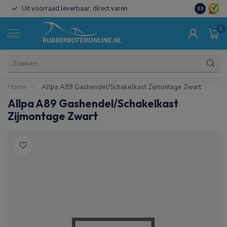
Uit voorraad leverbaar, direct varen
Al 15 jaar 
8.9
0
MENU
Home
/
Allpa A89 Gashendel/Schakelkast Zijmontage Zwart
Allpa A89 Gashendel/Schakelkast
Zijmontage Zwart