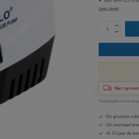
600 GPH (2270 lit
Lees meer
Niet op voor
Toevoegen om te verge
De grootste ru
Uit voorraad lev
Al 15 jaar de be