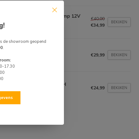
aFlo Automatische Bilgepomp 12V
€40,00
00GPH
BEKIJKEN
g!
€34,99
t op voorraad
 is de showroom geopend
00
.
lgepomp 1100 GPH
€29,99
BEKIJKEN
voorraad
room:
00-17.30
.00
00
aFlo Bilgepomp 12V 500GPH
€24,99
BEKIJKEN
voorraad
egevens