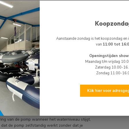
 het leegpompen van je boot. Dankzij de
Se
er efficiënt en snel wordt afgevoerd.
11
Koopzonda
Nie
makkelijke installatie, waardoor je snel en
Aanstaande zondag is het koopzondag en
van
11:00 tot 16:
ameter van 19 mm, waardoor hij perfect aansluit
Bi
Op 
Openingstijden show
andmatig worden bediend, zodat je altijd de
Maandag t/m vrijdag 10.
Zaterdag 10.00-16
Zondag 11.00-16.
Se
ij 103 mm is deze bilgepomp compact en past hij
Op 
Klik hier voor adresg
t de pomp krachtige prestaties, wat hem een
ring van de pomp wanneer het waterniveau stijgt,
 dat de pomp zelfstandig werkt zonder dat je