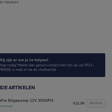
de fabrikant
Wij zijn er om je te helpen!
Hulp nodig? Neem dan gerust contact met ons op via 0513-
785550, e-mail of via de chatfunctie.
NDE ARTIKELEN
aFlo Bilgepomp 12V 350GPH
€22,99
BEKIJKEN
voorraad