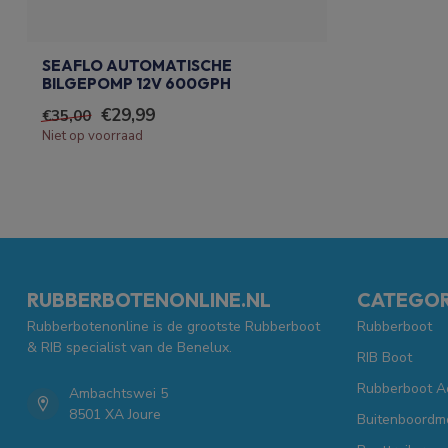
SEAFLO AUTOMATISCHE
BILGEPOMP 12V 600GPH
€29,99
€35,00
Niet op voorraad
RUBBERBOTENONLINE.NL
CATEGOR
Rubberbotenonline is de grootste Rubberboot
Rubberboot
& RIB specialist van de Benelux.
RIB Boot
Rubberboot A
Ambachtswei 5
8501 XA Joure
Buitenboordm