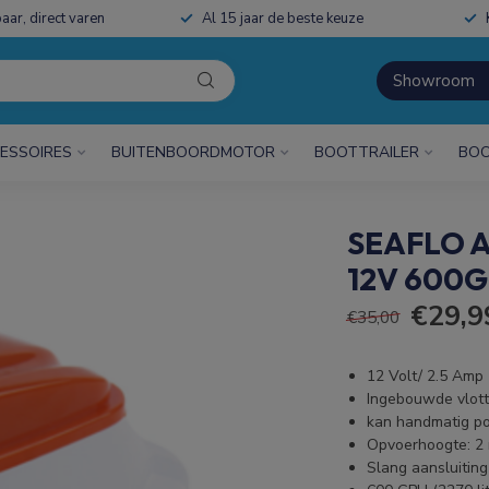
aar, direct varen
Al 15 jaar de beste keuze
Showroom
ESSOIRES
BUITENBOORDMOTOR
BOOTTRAILER
BOO
SEAFLO 
12V 600
€29,9
€35,00
12 Volt/ 2.5 Amp
Ingebouwde vlott
kan handmatig p
Opvoerhoogte: 2 
Slang aansluitin