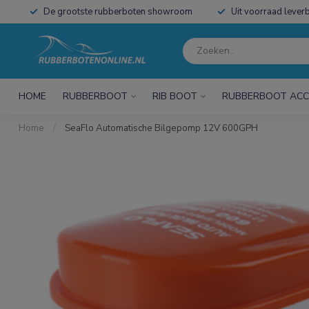
De grootste rubberboten showroom
Uit voorraad leverb
HOME
RUBBERBOOT
RIB BOOT
RUBBERBOOT ACC
Home
/
SeaFlo Automatische Bilgepomp 12V 600GPH