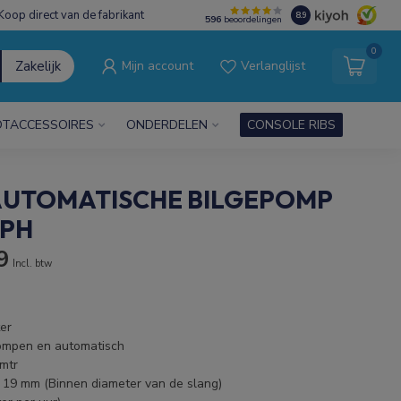
Koop direct van de fabrikant
8.9
596
beoordelingen
0
Zakelijk
Mijn account
Verlanglijst
TACCESSOIRES
ONDERDELEN
CONSOLE RIBS
AUTOMATISCHE BILGEPOMP
GPH
9
Incl. btw
er
ompen en automatisch
mtr
g 19 mm (Binnen diameter van de slang)