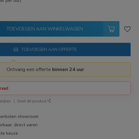
er per uur)
TOEVOEGEN AAN WINKELWAGEN
TOEVOEGEN AAN OFFERTE
Ontvang een offerte
binnen 24 uur
raad
lijken
Deel dit product
bberboten showroom
erbaar, direct varen
ste keuze