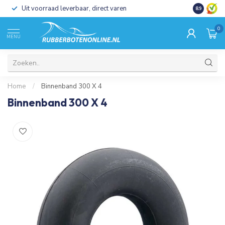
Uit voorraad leverbaar, direct varen
Al 15 jaar 
8.9
0
MENU
Home
/
Binnenband 300 X 4
Binnenband 300 X 4