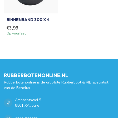
BINNENBAND 300 X 4
€3,99
Op voorraad
RUBBERBOTENONLINE.NL
Rubberbotenonline is de grootste Rubberboot & RIB specialist
van de Benelux.
Ambachtswei 5
8501 XA Joure