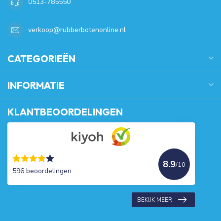
0513-785550
verkoop@rubberbotenonline.nl
CATEGORIEËN
INFORMATIE
KLANTBEOORDELINGEN
8.9
/10
596 beoordelingen
BEKIJK MEER