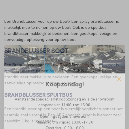
Een Brandblusser voor op uw Boot? Een spray brandblusser is
makkelijk mee te nemen op uw boot. Ook is de spuitbus
brandblusser makkelijk te bedienen. Een goedkope, veilige en
eenvoudige oplossing voor op uw boot!
BRANDBLUSSER BOOT
Een Brandblusser voor op uw Boot? Een spray brandblusser is
makkelijk mee te nemen op uw boot. Ook is de spuitbus
brandblusser makkelijk te bedienen. Een goedkope, veilige en
Koopzondag!
eenvoudige oplossing voor op uw boot!
BRANDBLUSSER SPUITBUS
Aanstaande zondag is het koopzondag en is de showroom
geopend van
11:00 tot 16:00
.
Een brandblusser op een boot is wettelijk verplicht wanneer het
vaartuig snel varend is. Een ABC poederblusser is hiervoor zeer
Openingstijden showroom:
geschikt. 1 kg is voldoende.
Maandag t/m vrijdag 10.00-17.30
Zaterdag 10.00-16.00