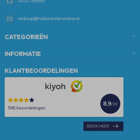
0513-785550
verkoop@rubberbotenonline.nl
CATEGORIEËN
INFORMATIE
KLANTBEOORDELINGEN
8.9
/10
596 beoordelingen
BEKIJK MEER