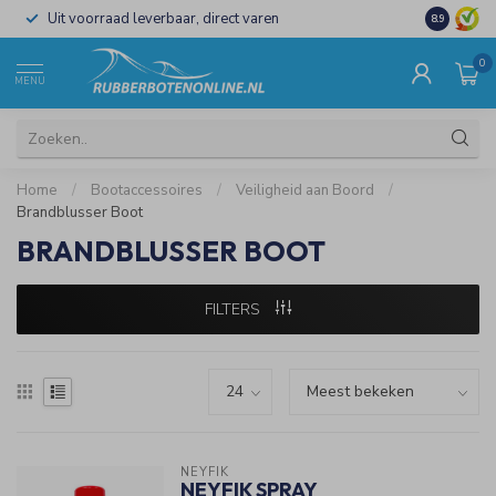
Uit voorraad leverbaar, direct varen
Al 15 jaar 
8.9
0
MENU
Home
/
Bootaccessoires
/
Veiligheid aan Boord
/
Brandblusser Boot
BRANDBLUSSER BOOT
FILTERS
NEYFIK
NEYFIK SPRAY