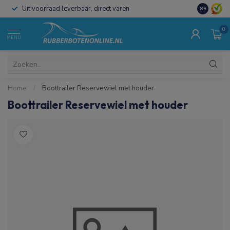
Uit voorraad leverbaar, direct varen
Al 15 jaar 
8.9
0
MENU
Home
/
Boottrailer Reservewiel met houder
Boottrailer Reservewiel met houder