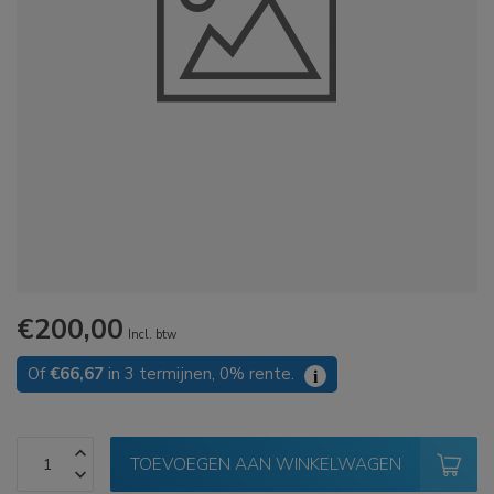
€200,00
Incl. btw
Of
€66,67
in 3 termijnen, 0% rente.
i
TOEVOEGEN AAN WINKELWAGEN