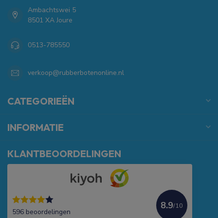
Ambachtswei 5
8501 XA Joure
0513-785550
verkoop@rubberbotenonline.nl
CATEGORIEËN
INFORMATIE
KLANTBEOORDELINGEN
8.9
/10
596 beoordelingen