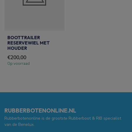
BOOTTRAILER
RESERVEWIEL MET
HOUDER
€200,00
Op voorraad
RUBBERBOTENONLINE.NL
Rubberbotenonline is de grootste Rubberboot & RIB specialist
van de Benelux.