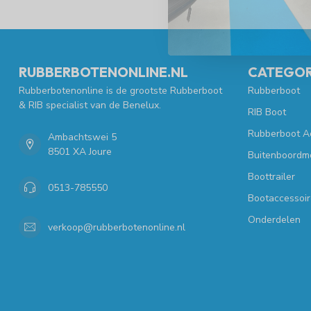
RUBBERBOTENONLINE.NL
CATEGOR
Rubberbotenonline is de grootste Rubberboot
Rubberboot
& RIB specialist van de Benelux.
RIB Boot
Rubberboot A
Ambachtswei 5
8501 XA Joure
Buitenboordm
Boottrailer
0513-785550
Bootaccessoir
Onderdelen
verkoop@rubberbotenonline.nl