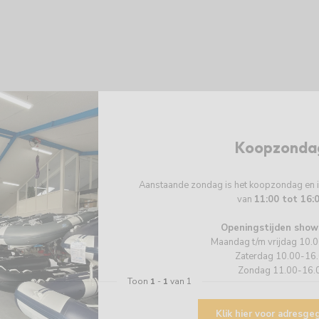
Koopzonda
Aanstaande zondag is het koopzondag en
van
11:00 tot 16:
Openingstijden show
Maandag t/m vrijdag 10.
Zaterdag 10.00-16
Zondag 11.00-16.
Toon
1
-
1
van 1
Klik hier voor adresg