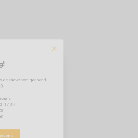
g!
 is de showroom geopend
00
.
room:
00-17.30
.00
00
egevens