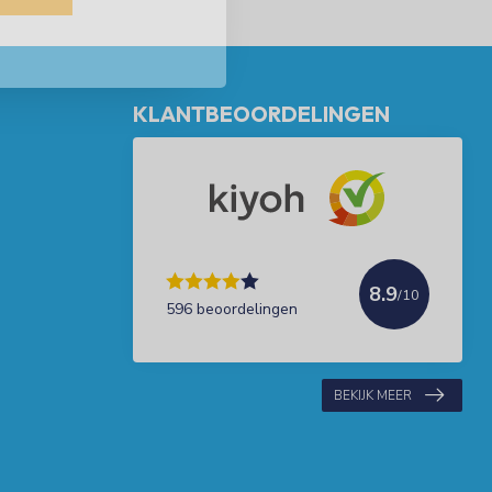
KLANTBEOORDELINGEN
8.9
/10
596 beoordelingen
BEKIJK MEER