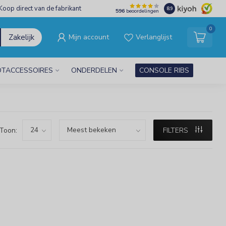
Koop direct van de fabrikant
8.9
596
beoordelingen
0
Zakelijk
Mijn account
Verlanglijst
TACCESSOIRES
ONDERDELEN
CONSOLE RIBS
Toon:
FILTERS