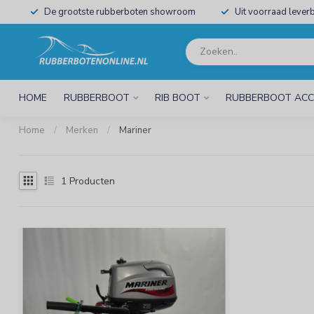
De grootste rubberboten showroom
Uit voorraad leverb
HOME
RUBBERBOOT
RIB BOOT
RUBBERBOOT ACC
Home
/
Merken
/
Mariner
1
Producten