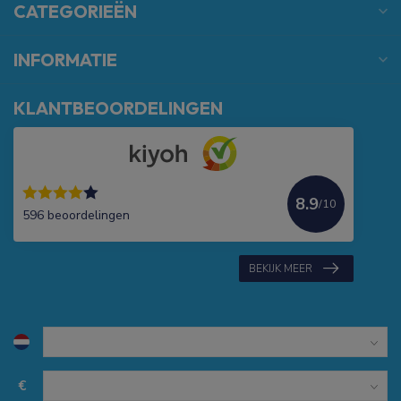
CATEGORIEËN
INFORMATIE
KLANTBEOORDELINGEN
8.9
/10
596 beoordelingen
BEKIJK MEER
€