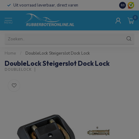
Uit voorraad leverbaar, direct varen
Al 15 jaar 
8.9
0
MENU
Home
/
DoubleLock Steigerslot Dock Lock
DoubleLock Steigerslot Dock Lock
DOUBLELOCK