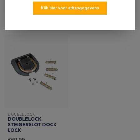
Klik hier voor adresgegevens
RECENT BEKEKEN
DOUBLELOCK
DOUBLELOCK
STEIGERSLOT DOCK
LOCK