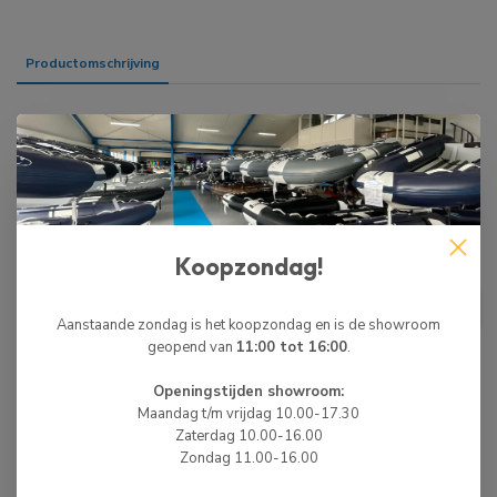
Productomschrijving
Specificaties
BIJPASSENDE ARTIKELEN
Koopzondag!
LOCKK
Lockk Steigerslot/Walanker
€49,99
ART-4
Aanstaande zondag is het koopzondag en is de showroom
Op voorraad
geopend van
11:00 tot 16:00
.
Openingstijden showroom:
Maandag t/m vrijdag 10.00-17.30
WIJ ZIJN ER OM JE TE HELPEN!
Zaterdag 10.00-16.00
Hulp nodig? Neem dan gerust contact met ons
Zondag 11.00-16.00
op via 0513-785550, e-mail of via de
chatfunctie.