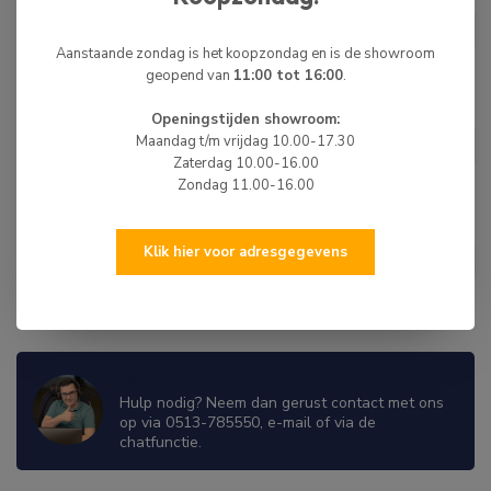
Wielklem Universeel
€39,50
Op voorraad
Aanstaande zondag is het koopzondag en is de showroom
geopend van
11:00 tot 16:00
.
Openingstijden showroom:
Wielklem 13-15 inch
Maandag t/m vrijdag 10.00-17.30
€55,00
Niet op voorraad
Zaterdag 10.00-16.00
Zondag 11.00-16.00
STEADY
€139,00
Klik hier voor adresgegevens
Steady Wielklem
€134,50
Niet op voorraad
WIJ ZIJN ER OM JE TE HELPEN!
Hulp nodig? Neem dan gerust contact met ons
op via 0513-785550, e-mail of via de
chatfunctie.