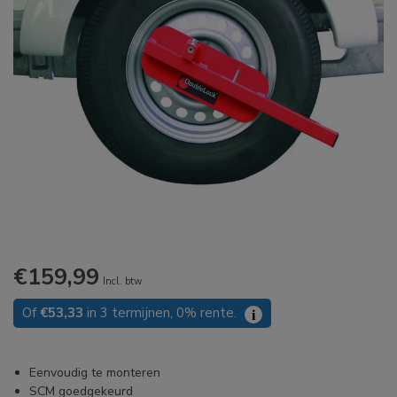
€159,99
Incl. btw
Of
€53,33
in 3 termijnen, 0% rente.
i
Eenvoudig te monteren
SCM goedgekeurd