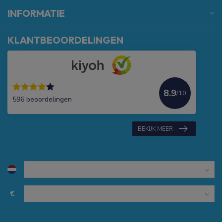
INFORMATIE
KLANTBEOORDELINGEN
8.9
/10
596 beoordelingen
BEKIJK MEER
€