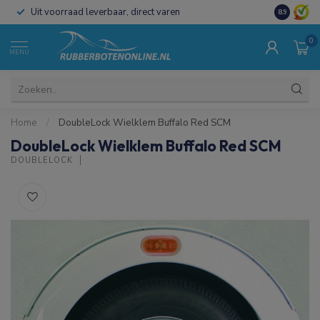
Uit voorraad leverbaar, direct varen
Al 15 jaar 
8.9
0
MENU
Home
/
DoubleLock Wielklem Buffalo Red SCM
DoubleLock Wielklem Buffalo Red SCM
DOUBLELOCK