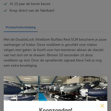
Al 15 jaar de beste keuze
Koop direct van de fabrikant
Productomschrijving
Specificaties
Met de DoubleLock Wielklem Buffalo Red SCM bescherm je jouw
aanhanger of trailer. Deze wielklem is geschikt voor stalen
velgen met gaten. Je hoeft voor het monteren alleen de sleutel
van het slot om te draaien. Binnen 10 seconden zit deze
wielklem op slot. Door de opvallende signaal kleur heb je nog
een extra beveiliging.
BIJPASSENDE ARTIKELEN
Koopzondag!