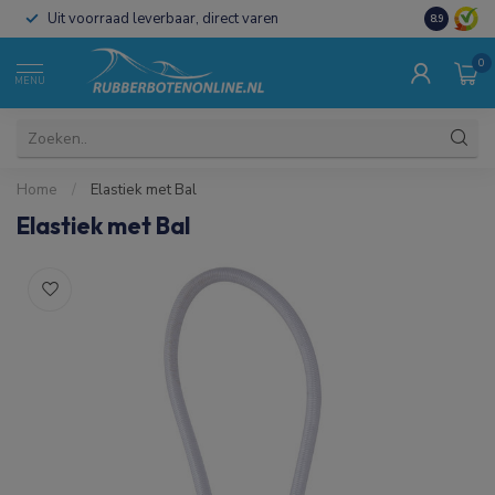
Uit voorraad leverbaar, direct varen
Al 15 jaar 
8.9
0
MENU
Home
/
Elastiek met Bal
Elastiek met Bal