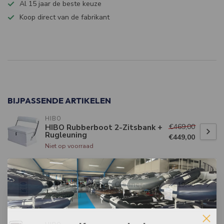
Al 15 jaar de beste keuze
Koop direct van de fabrikant
Specificaties
BIJPASSENDE ARTIKELEN
HIBO
€469,00
HIBO Rubberboot 2-Zitsbank +
Rugleuning
€449,00
Niet op voorraad
HIBO
HIBO Rubberboot Cleaner
€19,99
Op voorraad