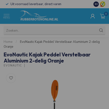
Uit voorraad leverbaar, direct varen
Al 15 jaar 
8.9
0
MENU
Home
/
EvoNautic Kajak Peddel Verstelbaar Aluminium 2-delig
Oranje
EvoNautic Kajak Peddel Verstelbaar
Aluminium 2-delig Oranje
EVONAUTIC