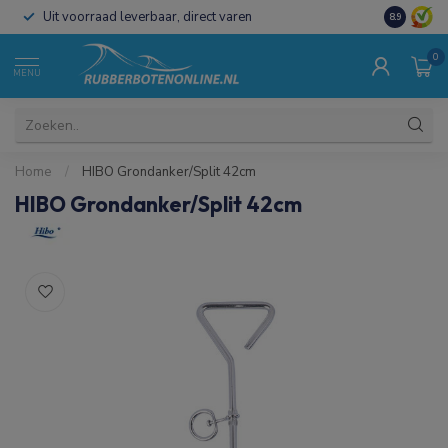
Uit voorraad leverbaar, direct varen
Al 15 jaar 
8.9
0
MENU
Home
/
HIBO Grondanker/Split 42cm
HIBO Grondanker/Split 42cm