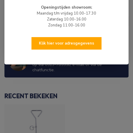
Openingstijden showroom:
Maandag t/m vrijdag 10.00-17.30
HIBO
HIBO Steiger Zwemtrap 4-
Zaterdag 10.00-16.00
€239,00
treden
Zondag 11.00-16.00
Op voorraad
Klik hier voor adresgegevens
WIJ ZIJN ER OM JE TE HELPEN!
Hulp nodig? Neem dan gerust contact met ons
op via 0513-785550, e-mail of via de
chatfunctie.
RECENT BEKEKEN