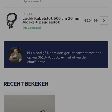
Op voorraad
LOCKK
Lockk Kabelslot 500 cm 20 mm
€104,99
ART-1 + Beugelslot
Op voorraad
WIJ ZIJN ER OM JE TE HELPEN!
Hulp nodig? Neem dan gerust contact met ons
op via 0513-785550, e-mail of via de
chatfunctie.
RECENT BEKEKEN