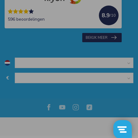
8.9
/10
596 beoordelingen
BEKIJK MEER
€