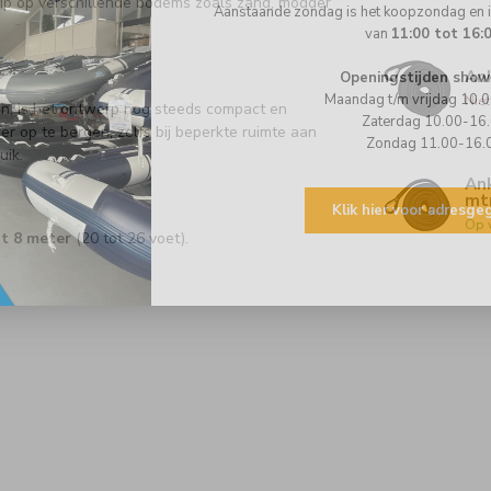
rip op verschillende bodems zoals zand, modder
Aanstaande zondag is het koopzondag en
van
11:00 tot 16:
An
Openingstijden show
Maandag t/m vrijdag 10.
Nie
en, is het ontwerp nog steeds compact en
Zaterdag 10.00-16
r op te bergen, zelfs bij beperkte ruimte aan
Zondag 11.00-16.
uik.
An
mt
Klik hier voor adresg
Op 
ot 8 meter
(20 tot 26 voet).