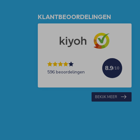
KLANTBEOORDELINGEN
8.9
/10
596 beoordelingen
BEKIJK MEER