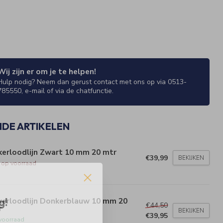
Wij zijn er om je te helpen!
Hulp nodig? Neem dan gerust contact met ons op via 0513-
785550, e-mail of via de chatfunctie.
NDE ARTIKELEN
kerloodlijn Zwart 10 mm 20 mtr
€39,99
BEKIJKEN
t op voorraad
g!
kerloodlijn Donkerblauw 10 mm 20
€44,50
r
BEKIJKEN
€39,95
voorraad