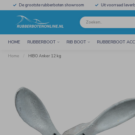
De grootste rubberboten showroom
Uit voorraad leverb
HOME
RUBBERBOOT
RIB BOOT
RUBBERBOOT ACC
Home
/
HIBO Anker 12 kg