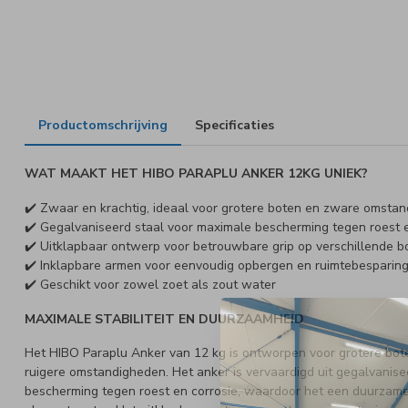
Productomschrijving
Specificaties
WAT MAAKT HET HIBO PARAPLU ANKER 12KG UNIEK?
✔️ Zwaar en krachtig, ideaal voor grotere boten en zware omsta
✔️ Gegalvaniseerd staal voor maximale bescherming tegen roest e
✔️ Uitklapbaar ontwerp voor betrouwbare grip op verschillende 
✔️ Inklapbare armen voor eenvoudig opbergen en ruimtebesparin
✔️ Geschikt voor zowel zoet als zout water
MAXIMALE STABILITEIT EN DUURZAAMHEID
Het HIBO Paraplu Anker van 12 kg is ontworpen voor grotere boten e
ruigere omstandigheden. Het anker is vervaardigd uit gegalvanise
bescherming tegen roest en corrosie, waardoor het een duurzame 