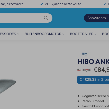
aar, direct varen
Al 15 jaar de beste keuze
Showroom
ESSOIRES
BUITENBOORDMOTOR
BOOTTRAILER
BOO
HIBO ANK
€84,
€100,00
Of
€28,33
in 3 te
Gegalvaniseerd s
Paraplu model
Geschikt voor bot