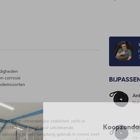
ndigheden
n corrosie
BIJPASSE
bodemsoorten
g
An
Nie
n biedt uitzonderlijke stabiliteit, zelfs in
Koopzonda
An
erd staal, wat zorgt voor uitstekende
mt
oplossing is voor langdurig gebruik in zowel zoet
Op 