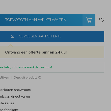
TOEVOEGEN AAN WINKELWAGEN
TOEVOEGEN AAN OFFERTE
Ontvang een offerte
binnen 24 uur
esteld, volgende werkdag in huis!
lijken
Deel dit product
bberboten showroom
erbaar, direct varen
ste keuze
de fabrikant