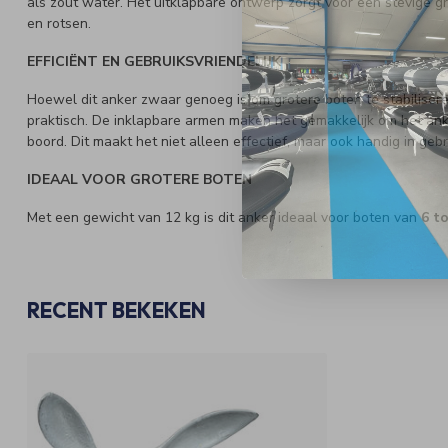
als zout water. Het uitklapbare ontwerp zorgt voor een stevige g
en rotsen.
EFFICIËNT EN GEBRUIKSVRIENDELIJK
Hoewel dit anker zwaar genoeg is om grotere boten te stabiliser
praktisch. De inklapbare armen maken het gemakkelijk om het anke
boord. Dit maakt het niet alleen effectief, maar ook handig in gebr
IDEAAL VOOR GROTERE BOTEN
Met een gewicht van 12 kg is dit anker ideaal voor boten van
6 t
RECENT BEKEKEN