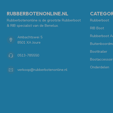
RUBBERBOTENONLINE.NL
CATEGOR
Rubberbotenonline is de grootste Rubberboot
Rubberboot
& RIB specialist van de Benelux.
RIB Boot
Rubberboot A
Ambachtswei 5
8501 XA Joure
Buitenboordm
Boottrailer
0513-785550
Bootaccessoir
Onderdelen
verkoop@rubberbotenonline.nl