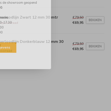
 is de showroom geopend
00
.
kerloodlijn Zwart 12 mm 30 mtr
€79,50
room:
BEKIJKEN
00-17.30
€69,95
t op voorraad
.00
00
kerloodlijn Donkerblauw 12 mm 30
€79,50
r
BEKIJKEN
egevens
€69,95
voorraad