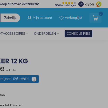
Koop direct van de fabrikant
8.9
596
beoordelingen
0
Zakelijk
Mijn account
Verlanglijst
TACCESSOIRES
ONDERDELEN
CONSOLE RIBS
ER 12 KG
99
Incl. btw
rmijnen, 0% rente.
i
taal
en tot 8 meter