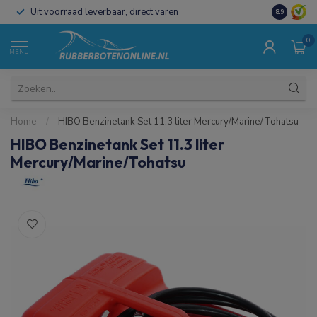
Uit voorraad leverbaar, direct varen
Al 15 jaar 
8.9
0
MENU
Home
/
HIBO Benzinetank Set 11.3 liter Mercury/Marine/Tohatsu
HIBO Benzinetank Set 11.3 liter
Mercury/Marine/Tohatsu