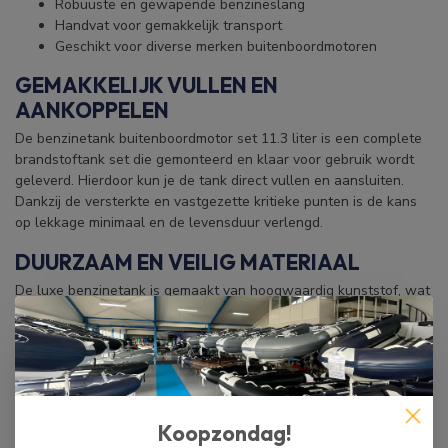
Robuuste en gewapende benzineslang
Handvat voor gemakkelijk transport
Geschikt voor diverse merken buitenboordmotoren
GEMAKKELIJK VULLEN EN
AANKOPPELEN
De benzinetank buitenboordmotor set 11.3 liter is een complete
brandstoftank set die gemonteerd en klaar voor gebruik wordt
geleverd. Hierdoor kun je de tank direct vullen en aansluiten.
Dankzij de versterkte en vastgezette kritieke punten is de kans
op lekkage minimaal en de levensduur verlengd.
DUURZAAM EN VEILIG MATERIAAL
De luxe benzinetank is gemaakt van hoogwaardig kunststof, wat
voorkomt dat het materiaal zacht wordt en oplost door de
benzine. Dit voorkomt mogelijke schade aan de
buitenboordmotor. Met een inhoud van 11.3 liter is deze tank
ideaal voor kleinere boten. Wanneer de benzine op is, kan de
tank gemakkelijk worden meegenomen aan het handvat.
Koopzondag!
ROBUUSTE BENZINESLANG VAN HOGE