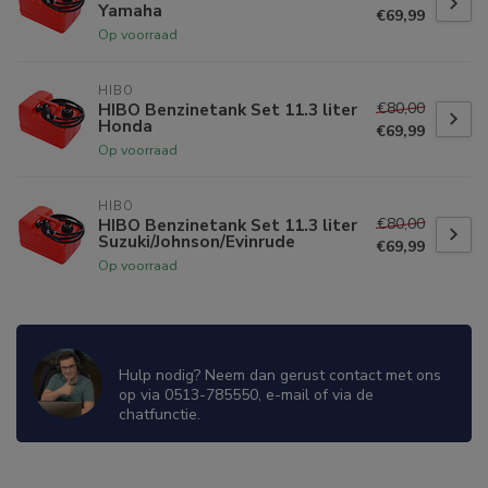
Yamaha
€69,99
Op voorraad
HIBO
€80,00
HIBO Benzinetank Set 11.3 liter
Honda
€69,99
Op voorraad
HIBO
€80,00
HIBO Benzinetank Set 11.3 liter
Suzuki/Johnson/Evinrude
€69,99
Op voorraad
WIJ ZIJN ER OM JE TE HELPEN!
Hulp nodig? Neem dan gerust contact met ons
op via 0513-785550, e-mail of via de
chatfunctie.