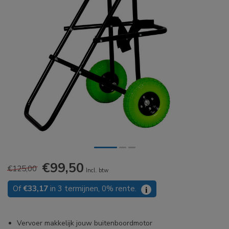
€99,50
€125,00
Incl. btw
Of
€33,17
in 3 termijnen, 0% rente.
i
Vervoer makkelijk jouw buitenboordmotor