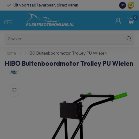
Uit voorraad leverbaar, direct varen
Al 15 jaar 
8.9
0
MENU
Home
/
HIBO Buitenboordmotor Trolley PU Wielen
HIBO Buitenboordmotor Trolley PU Wielen