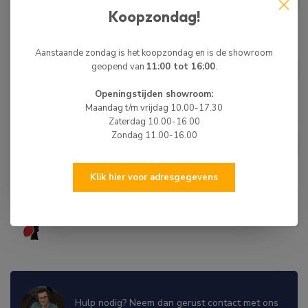
Koopzondag!
Niet op voorraad
Aanstaande zondag is het koopzondag en is de showroom
Buitenboordmotorhoes 600D
€23,50
Blauw
geopend van
11:00 tot 16:00
.
€17,50
Niet op voorraad
Openingstijden showroom:
Maandag t/m vrijdag 10.00-17.30
Zaterdag 10.00-16.00
Buitenboordmotorhoes
€39,50
Zondag 11.00-16.00
Volledig 600D Blauw
€20,00
Niet op voorraad
Klik hier voor adresgegevens
Propellerhoes
€19,95
Niet op voorraad
WIJ ZIJN ER OM JE TE HELPEN!
Hulp nodig? Neem dan gerust contact met ons