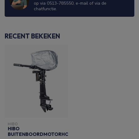
op via 0513-785550, e-mail of via de
chatfunctie.
RECENT BEKEKEN
HIBO
HIBO
BUITENBOORDMOTORHOES