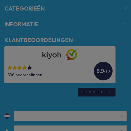
CATEGORIEËN
INFORMATIE
KLANTBEOORDELINGEN
8.9
/10
596 beoordelingen
BEKIJK MEER
€