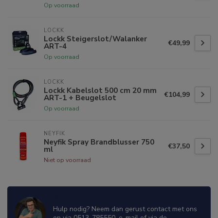
Op voorraad
LOCKK
Lockk Steigerslot/Walanker
€49,99
ART-4
Op voorraad
LOCKK
Lockk Kabelslot 500 cm 20 mm
€104,99
ART-1 + Beugelslot
Op voorraad
NEYFIK
Neyfik Spray Brandblusser 750
€37,50
ml
Niet op voorraad
WIJ ZIJN ER OM JE TE HELPEN!
Hulp nodig? Neem dan gerust contact met ons
op via 0513-785550, e-mail of via de