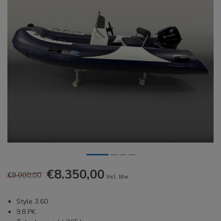
€8.350,00
€9.000,00
Incl. btw
Style 3.60
9.8 PK