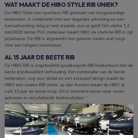
WAT MAAKT DE HIBO STYLE RIB UNIEK?
De HIBO Style een sportieve RIB gemaakt van hoogwaardige
materialen. In combinatie met een degelijke uitrusting en een
basisafwerking, krijg je veel waarde voor je geld!
Het sterke 1.2
mm/2000 denier PVC materiaal maakt HIBO de sterkste RIB in zijn
prijsklasse. De RIB is afgewerkt met gelaste naden wat zorgt
voor een langere levensduur.
AL 15 JAAR DE BESTE RIB
De HIBO RIB is ongetwijfeld goedkoopste RIB Rubberboot met de
beste prijs/kwaliteit verhouding. Een combinatie van de beste
materialen, oog voor detail en een exclusief design maakt de
HIBO een unieke RIB Uniek, op alle fronten maakt de HIBO al
ruim 15 jaar de beste koop. Dit is meerdere keren naar voren
gekomen in verschillende testresultaten. “
De HIBO heeft zeer goede vaareigenschappen”.
SNEL LEVERBAAR
De HIBO Style 3.60 staat in onze showroom voor u klaar. Deze
RIB is al volledig afgebouwd waardoor een snelle levering
mogelijk is. Voor aflevering wordt de RIB eerst gecontroleerd en