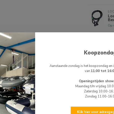
LO
Lo
Be
Op 
LO
Lo
Op 
Koopzonda
alen. In combinatie met een degelijke uitrusting
Aanstaande zondag is het koopzondag en
ke 1.2 mm/2000 denier PVC materiaal maakt HIBO
NEY
van
11:00 tot 16:
Ney
ste naden wat zorgt voor een langere levensduur.
Nie
Openingstijden show
Maandag t/m vrijdag 10.
este prijs/kwaliteit verhouding. Een combinatie
Zaterdag 10.00-16
 maakt de HIBO een unieke RIB Uniek, op alle
Zondag 11.00-16.
dere keren naar voren gekomen in verschillende
Klik hier voor adresg