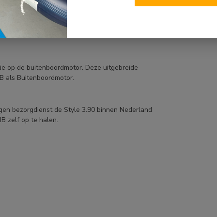
B is al volledig afgebouwd waardoor een snelle
leerd en getest. Hierdoor kunt u zorgeloos en met
ntie op de buitenboordmotor. Deze uitgebreide
IB als Buitenboordmotor.
igen bezorgdienst de Style 3.90 binnen Nederland
IB zelf op te halen.