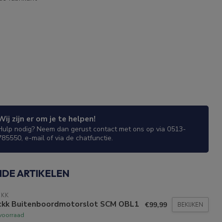
Wij zijn er om je te helpen!
Hulp nodig? Neem dan gerust contact met ons op via 0513-
785550, e-mail of via de chatfunctie.
NDE ARTIKELEN
CKK
ckk Buitenboordmotorslot SCM OBL1
€99,99
BEKIJKEN
voorraad