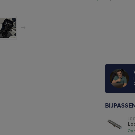
BIJPASSE
LO
Lo
Op 