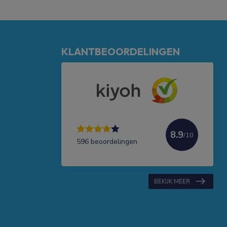
KLANTBEOORDELINGEN
8.9
/10
596 beoordelingen
BEKIJK MEER