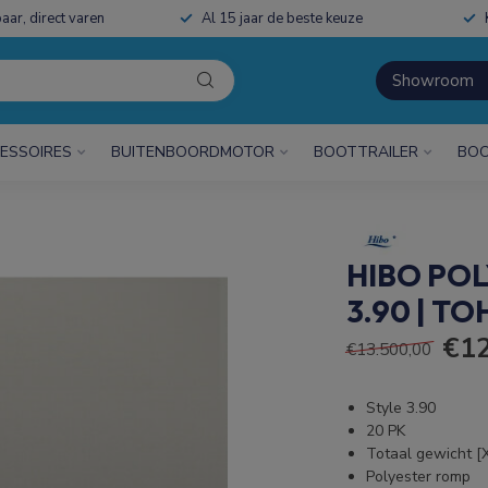
aar, direct varen
Al 15 jaar de beste keuze
Showroom
ESSOIRES
BUITENBOORDMOTOR
BOOTTRAILER
BOO
HIBO POL
3.90 | T
€12
€13.500,00
Style 3.90
20 PK
Totaal gewicht [
Polyester romp