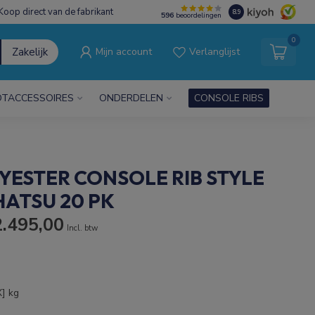
Koop direct van de fabrikant
8.9
596
beoordelingen
0
Zakelijk
Mijn account
Verlanglijst
TACCESSOIRES
ONDERDELEN
CONSOLE RIBS
YESTER CONSOLE RIB STYLE
OHATSU 20 PK
.495,00
Incl. btw
X] kg