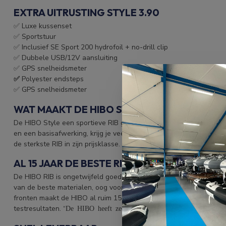
EXTRA UITRUSTING STYLE 3.90
✅ Luxe kussenset
✅ Sportstuur
✅ Inclusief SE Sport 200 hydrofoil + no-drill clip
✅ Dubbele USB/12V aansluiting
✅ GPS snelheidsmeter
✅
Polyester endsteps
✅ GPS snelheidsmeter
WAT MAAKT DE HIBO STYLE RIB UNIEK?
De HIBO Style een sportieve RIB gemaakt van hoogwaardige materi
en een basisafwerking, krijg je veel waarde voor je geld!
Het ster
de sterkste RIB in zijn prijsklasse. De RIB is afgewerkt met gela
AL 15 JAAR DE BESTE RIB
De HIBO RIB is ongetwijfeld goedkoopste RIB Rubberboot met de b
van de beste materialen, oog voor detail en een exclusief design
fronten maakt de HIBO al ruim 15 jaar de beste koop. Dit is meer
testresultaten. “
De HIBO heeft zeer goede vaareigenschappen”.