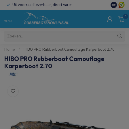
Uit voorraad leverbaar, direct varen
Al 15 jaar 
8.9
0
MENU
Home
/
HIBO PRO Rubberboot Camouflage Karperboot 2.70
HIBO PRO Rubberboot Camouflage
Karperboot 2.70