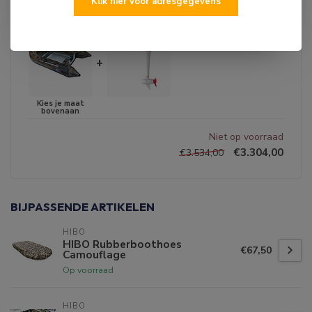
Klik hier voor adresgegevens
Knuppelbesturing
+
Niet op voorraad
€3.304,00
€3.534,00
BIJPASSENDE ARTIKELEN
HIBO
HIBO Rubberboothoes
€67,50
Camouflage
Op voorraad
HIBO