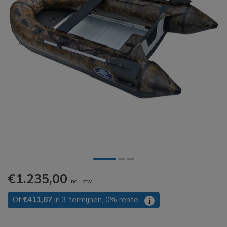
€1.235,00
Incl. btw
Of
€411,67
in 3 termijnen, 0% rente.
i