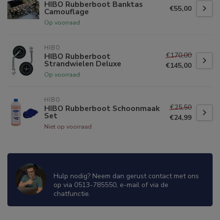
HIBO Rubberboot Banktas
€55,00
Camouflage
Op voorraad
HIBO
€170,00
HIBO Rubberboot
Strandwielen Deluxe
€145,00
Op voorraad
HIBO
€25,50
HIBO Rubberboot Schoonmaak
Set
€24,99
Niet op voorraad
WIJ ZIJN ER OM JE TE HELPEN!
Hulp nodig? Neem dan gerust contact met ons
op via 0513-785550, e-mail of via de
chatfunctie.