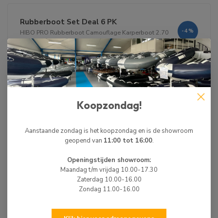
Rubberboot Set Deal 6 PK
-4%
HIBO PRO Rubberboot Camouflage Karperboot 2.70
+
Tohatsu Buitenboordmotor 6 PK Kortstaart (SS)
+
Koopzondag!
Aanstaande zondag is het koopzondag en is de showroom
Op voorraad
geopend van
11:00 tot 16:00
.
€2.403,01
€2.484,00
Openingstijden showroom:
Maandag t/m vrijdag 10.00-17.30
Zaterdag 10.00-16.00
Zondag 11.00-16.00
Rubberboot Set Deal Wolong 1.5 KW
HIBO PRO Rubberboot Camouflage Karperboot 2.70
-7%
+
Wolong Flowstar 1.5 KW Kortstaart