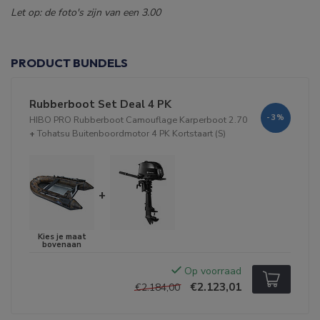
Let op: de foto's zijn van een 3.00
PRODUCT BUNDELS
Rubberboot Set Deal 4 PK
-3%
HIBO PRO Rubberboot Camouflage Karperboot 2.70
+
Tohatsu Buitenboordmotor 4 PK Kortstaart (S)
+
Op voorraad
€2.123,01
€2.184,00