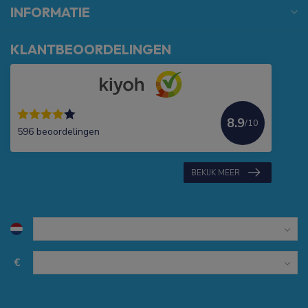
INFORMATIE
KLANTBEOORDELINGEN
8.9
/10
596 beoordelingen
BEKIJK MEER
€