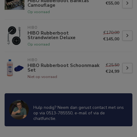
HIBO Rubberboot Banktas
€55,00
Camouflage
Op voorraad
HIBO
€170,00
HIBO Rubberboot
Strandwielen Deluxe
€145,00
Op voorraad
HIBO
€25,50
HIBO Rubberboot Schoonmaak
Set
€24,99
Niet op voorraad
WIJ ZIJN ER OM JE TE HELPEN!
Hulp nodig? Neem dan gerust contact met ons
op via 0513-785550, e-mail of via de
chatfunctie.