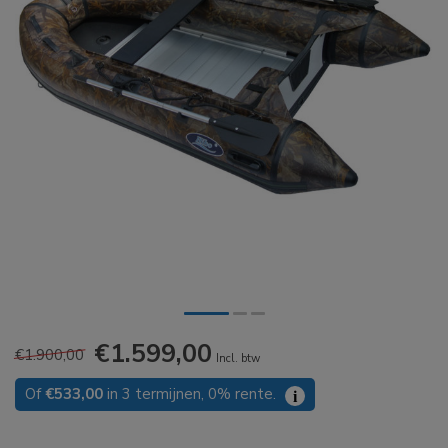
€1.599,00
€1.900,00
Incl. btw
Of
€533,00
in 3 termijnen, 0% rente.
i