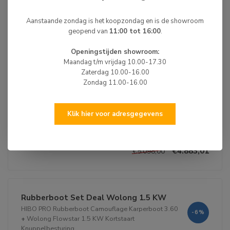
Rubberboot Set Deal 20 PK
Aanstaande zondag is het koopzondag en is de showroom
-5%
HIBO PRO Rubberboot Camouflage Karperboot 3.60
geopend van
11:00 tot 16:00
.
+
Tohatsu Buitenboordmotor 20 PK Kortstaart (S)
Openingstijden showroom:
Maandag t/m vrijdag 10.00-17.30
Zaterdag 10.00-16.00
Zondag 11.00-16.00
+
Klik hier voor adresgegevens
Niet op voorraad
€4.883,01
€5.098,00
Rubberboot Set Deal Wolong 1.5 KW
HIBO PRO Rubberboot Camouflage Karperboot 3.60
-6%
+
Wolong Flowstar 1.5 KW Kortstaart
Knuppelbesturing