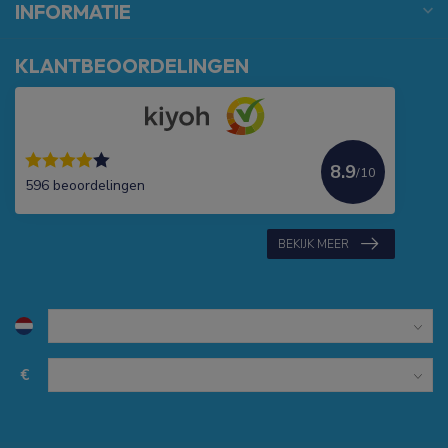
INFORMATIE
KLANTBEOORDELINGEN
8.9
/10
596 beoordelingen
BEKIJK MEER
€