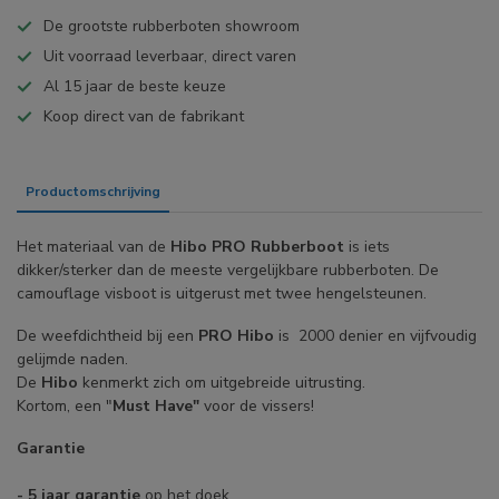
De grootste rubberboten showroom
Uit voorraad leverbaar, direct varen
Al 15 jaar de beste keuze
Koop direct van de fabrikant
Productomschrijving
Specificaties
Het materiaal van de
Hibo PRO Rubberboot
is iets
dikker/sterker dan de meeste vergelijkbare rubberboten. De
camouflage visboot is uitgerust met twee hengelsteunen.
De weefdichtheid bij een
PRO Hibo
is 2000 denier en vijfvoudig
gelijmde naden.
De
Hibo
kenmerkt zich om uitgebreide uitrusting.
Kortom, een "
Must Have"
voor de vissers!
Garantie
- 5 jaar garantie
op het doek