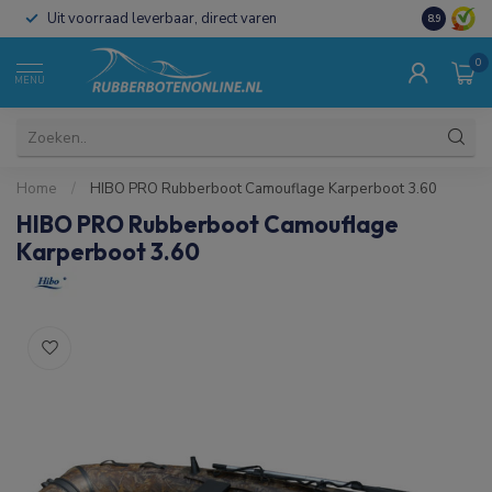
Uit voorraad leverbaar, direct varen
Al 15 jaar 
8.9
0
MENU
Home
/
HIBO PRO Rubberboot Camouflage Karperboot 3.60
HIBO PRO Rubberboot Camouflage
Karperboot 3.60