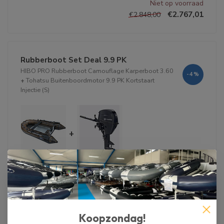
Niet op voorraad
€2.767,01
€2.848,00
Rubberboot Set Deal 9.9 PK
HIBO PRO Rubberboot Camouflage Karperboot 3.60
-4%
+
Tohatsu Buitenboordmotor 9.9 PK Kortstaart
Injectie (S)
+
Niet op voorraad
€3.843,01
€3.998,00
Koopzondag!