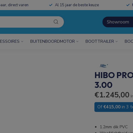
aar, direct varen
Al 15 jaar de beste keuze
Showroom
ESSOIRES
BUITENBOORDMOTOR
BOOTTRAILER
BOO
HIBO PR
3.00
€1.245,00
I
Of
€415,00
in 3 
1.2mm dik PVC