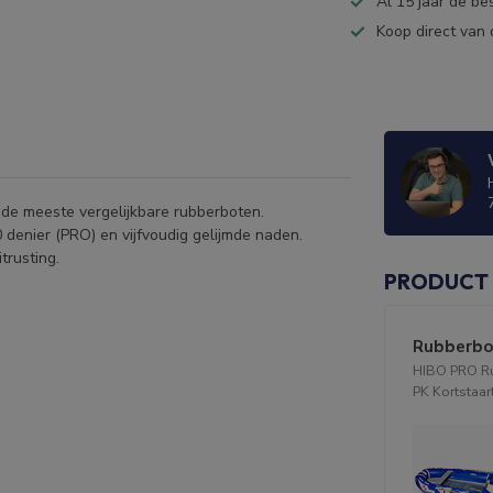
Al 15 jaar de be
Koop direct van 
n de meeste vergelijkbare rubberboten.
 denier (PRO) en vijfvoudig gelijmde naden.
trusting.
PRODUCT
Rubberbo
HIBO PRO Ru
PK Kortstaart