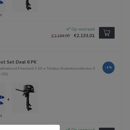
Op voorraad
€2.133,01
€2.194,00
ot Set Deal 6 PK
-4%
bberboot Friesland 3.00
+
Tohatsu Buitenboordmotor 6
 (SS)
+
Op voorraad