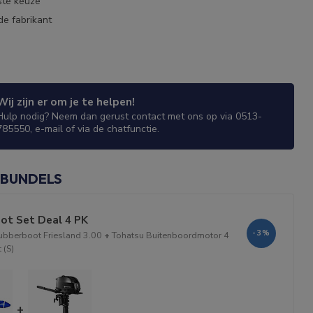
ste keuze
de fabrikant
Wij zijn er om je te helpen!
Hulp nodig? Neem dan gerust contact met ons op via 0513-
785550, e-mail of via de chatfunctie.
 BUNDELS
ot Set Deal 4 PK
-3%
bberboot Friesland 3.00
+
Tohatsu Buitenboordmotor 4
 (S)
+