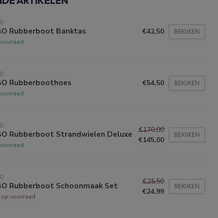
NDE ARTIKELEN
BO
BO Rubberboot Banktas
€42,50
BEKIJKEN
voorraad
BO
BO Rubberboothoes
€54,50
BEKIJKEN
voorraad
BO
€170,00
BO Rubberboot Strandwielen Deluxe
BEKIJKEN
€145,00
voorraad
BO
€25,50
BO Rubberboot Schoonmaak Set
BEKIJKEN
€24,99
t op voorraad