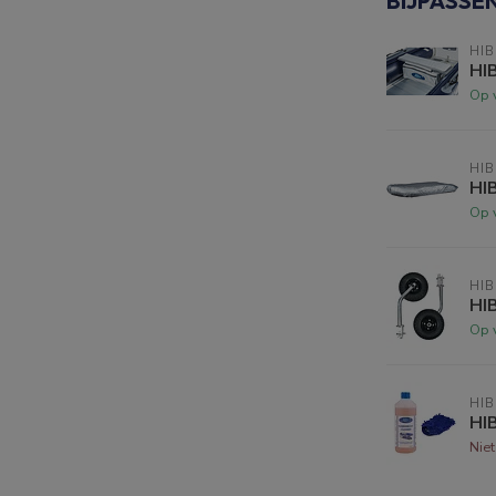
BIJPASSE
HI
HI
Op 
HI
HI
Op 
HI
HI
Op 
HI
HI
Nie