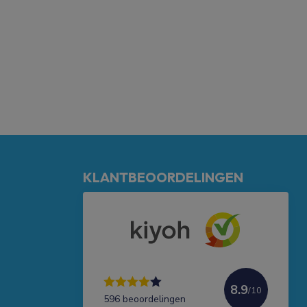
KLANTBEOORDELINGEN
8.9
/10
596 beoordelingen