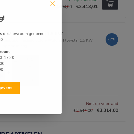
€2.413,01
€2.494,00
g!
ot Set Deal Wolong 1.5 KW
 is de showroom geopend
00
.
-7%
bberboot Friesland 3.00
+
Wolong Flowstar 1.5 KW
nuppelbesturing
room:
00-17.30
.00
00
+
egevens
Niet op voorraad
€3.314,00
€3.544,00