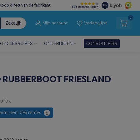
Koop direct van de fabrikant
8.9
596
beoordelingen
0
Zakelijk
Mijn account
Verlanglijst
TACCESSOIRES
ONDERDELEN
CONSOLE RIBS
O RUBBERBOOT FRIESLAND
ncl. btw
termijnen, 0% rente.
i