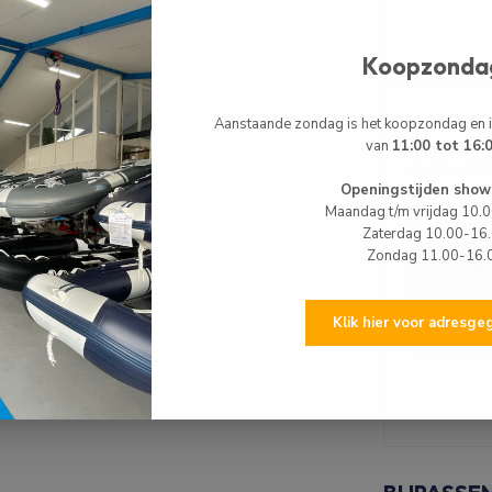
Koopzonda
Rubberbo
Aanstaande zondag is het koopzondag en
van
11:00 tot 16:
HIBO PRO Ru
Kortstaart K
Openingstijden show
Maandag t/m vrijdag 10.
Zaterdag 10.00-16
Zondag 11.00-16.
Klik hier voor adresg