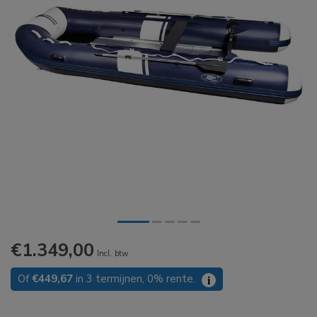
€1.349,00
Incl. btw
Of
€449,67
in 3 termijnen, 0% rente.
i