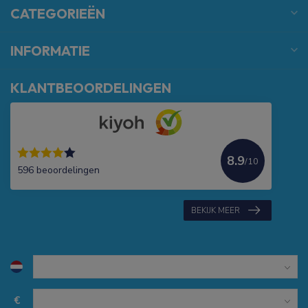
CATEGORIEËN
INFORMATIE
KLANTBEOORDELINGEN
8.9
/10
596 beoordelingen
BEKIJK MEER
€