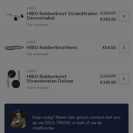
HIBO
€300,00
HIBO Rubberboot Strandtrailer
Demontabel
€249,00
Op voorraad
HIBO
HIBO Rubberboothoes
€54,50
Op voorraad
HIBO
€170,00
HIBO Rubberboot
Strandwielen Deluxe
€145,00
Op voorraad
WIJ ZIJN ER OM JE TE HELPEN!
Hulp nodig? Neem dan gerust contact met ons
op via 0513-785550, e-mail of via de
chatfunctie.