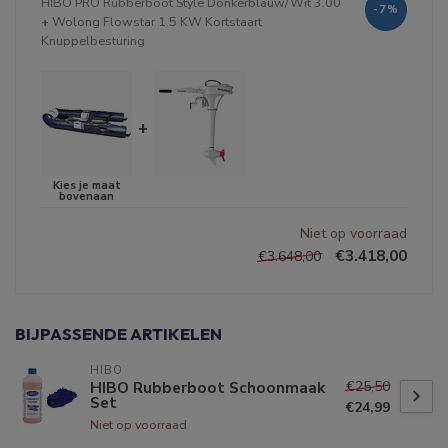
HIBO PRO Rubberboot Style Donkerblauw/Wit 3.00
-7%
+
Wolong Flowstar 1.5 KW Kortstaart
Knuppelbesturing
+
Niet op voorraad
€3.418,00
€3.648,00
BIJPASSENDE ARTIKELEN
HIBO
€25,50
HIBO Rubberboot Schoonmaak
Set
€24,99
Niet op voorraad