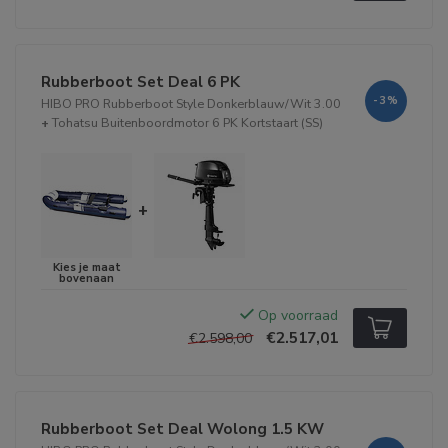
Rubberboot Set Deal 6 PK
-3%
HIBO PRO Rubberboot Style Donkerblauw/Wit 3.00
+
Tohatsu Buitenboordmotor 6 PK Kortstaart (SS)
+
Op voorraad
€2.517,01
€2.598,00
Rubberboot Set Deal Wolong 1.5 KW