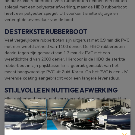
de duurzame rubberboot. Veel rubberboten hebben een houten
spiegel met een polyester afwerking, maar de HIBO rubberboot
heeft een polyester spiegel. Dit voorkomt snelle slijtage en
verlengt de levensduur van de boot.
DE STERKSTE RUBBERBOOT
Veel vergelijkbare rubberboten zijn uitgerust met 0.9 mm dik PVC
met een weefdichtheid van 1100 denier. De HIBO rubberboten
daarin tegen zijn gemaakt van 1.2 mm dik PVC met een
weefdichtheid van 2000 denier. Hierdoor is de HIBO de sterkte
rubberboot in zijn prijsklasse. Er is gebruik gemaakt van het
meest hoogwaardige PVC uit Zuid-Korea. Op het PVC is een UV-
werende coating aangebracht voor een langere levensduur.
STIJLVOLLE EN NUTTIGE AFWERKING
Elke rubberboot wordt met zorg gecontroleerd en afgewerkt in
de HIBO fabriek. De spiegel is extra versterkt met bouten voor
meer stevigheid. Er zijn spatflappen toegevoegd om het
spatwater in de boot te verminderen. In de boot is een
benzinetankhouder toegevoegd, waardoor de benzinetank niet
door de rubberboot gaat schuiven. Op de neus van de