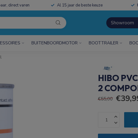
aar, direct varen
Al 15 jaar de beste keuze
Showroom
ESSOIRES
BUITENBOORDMOTOR
BOOTTRAILER
BOO
l
HIBO PV
2 COMPO
€39,9
€55,00