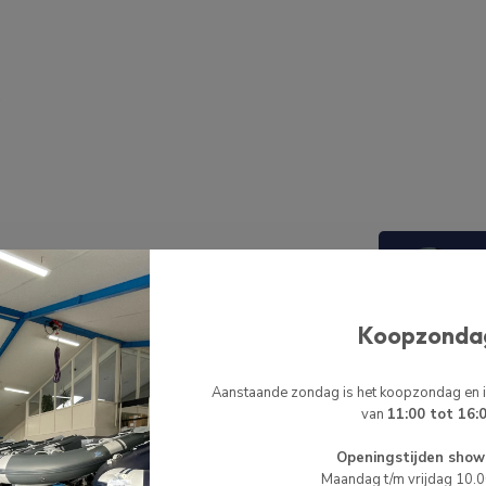
 PVC. Dit is een 2 componenten lijm dus je hebt
Koopzonda
 verpakking zit een blik lijm en de bijbehorende
 er gelijmd gaat worden.
BIJPASSE
Aanstaande zondag is het koopzondag en
van
11:00 tot 16:
HI
HI
Re
Openingstijden show
Maandag t/m vrijdag 10.
Nie