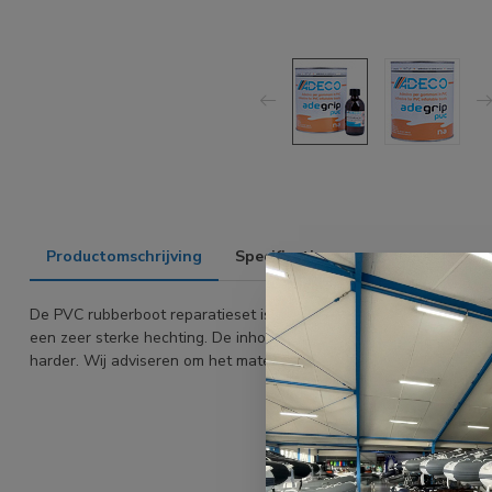
Productomschrijving
Specificaties
De PVC rubberboot reparatieset is geschikt voor de verlijming van
een zeer sterke hechting. De inhoud van deze lijm is 850 ml, bij de
harder. Wij adviseren om het materiaal goed te ontvetten voordat