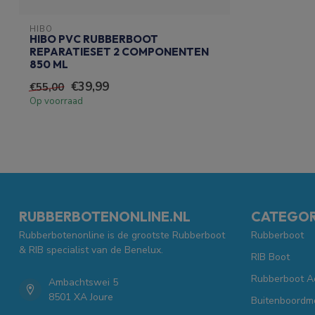
HIBO
HIBO PVC RUBBERBOOT
REPARATIESET 2 COMPONENTEN
850 ML
€39,99
€55,00
Op voorraad
RUBBERBOTENONLINE.NL
CATEGOR
Rubberbotenonline is de grootste Rubberboot
Rubberboot
& RIB specialist van de Benelux.
RIB Boot
Rubberboot A
Ambachtswei 5
8501 XA Joure
Buitenboordm