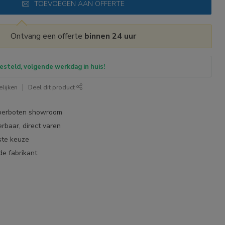
TOEVOEGEN AAN OFFERTE
Ontvang een offerte
binnen 24 uur
esteld, volgende werkdag in huis!
lijken
Deel dit product
bberboten showroom
erbaar, direct varen
ste keuze
de fabrikant