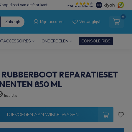
Koop direct van de fabrikant
8.9
596
beoordelingen
0
Zakelijk
Mijn account
Verlanglijst
TACCESSOIRES
ONDERDELEN
CONSOLE RIBS
C RUBBERBOOT REPARATIESET
NENTEN 850 ML
9
Incl. btw
TOEVOEGEN AAN WINKELWAGEN