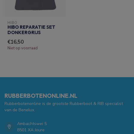
HIBO
HIBO REPARATIE SET
DONKERGRIJS
€16,50
Niet op voorraad
RUBBERBOTENONLINE.NL
Rubberbotenonline is de grootste Rubberboot & RIB specialist
van de Benelux.
Ambachtswei 5
8501 XA Joure