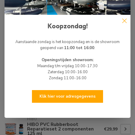
Niet op voorraad
HIBO
€45,00
HIBO PVC Rubberboot 2
Koopzondag!
componenten Reparatie Set
€34,99
Op voorraad
Aanstaande zondag is het koopzondag en is de showroom
geopend van
11:00 tot 16:00
.
HIBO
HIBO PVC Lijm 65 ml
€9,99
Openingstijden showroom:
Op voorraad
Maandag t/m vrijdag 10.00-17.30
Zaterdag 10.00-16.00
Zondag 11.00-16.00
HIBO
HIBO PVC Rubberboot
€50,00
Reparatieset 2 componenten
€34,99
Klik hier voor adresgegevens
500 ml
Op voorraad
HIBO
HIBO PVC Rubberboot
Reparatieset 2 componenten
€29,99
125 ml