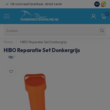
Uit voorraad leverbaar, direct varen
Al 15 jaar 
8.9
0
MENU
Home
/
HIBO Reparatie Set Donkergrijs
HIBO Reparatie Set Donkergrijs